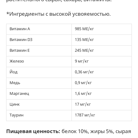
*Ингредиенты с высокой усвояемостью.
Витамин А
985 МЕ/кг
Витамин D3
135 МЕ/кг
Витамин Е
245 МЕ/кг
Железо
9 мг/кг
Йод
0,36 мг/кг
Медь
0,9 мг/кг
Марганец
1,6 мг/кг
Цинк
17 мг/кг
Таурин
1787 мг/кг
Пищевая ценность:
белок 10%, жиры 5%, сырая