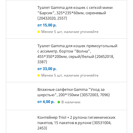
Туалет Gamma для кошек c сеткой мини
"Барсик", 325*235*60мм, сиреневый
(20432020, 2557)
от 15,00 р.
Менее 5 шт, наличие уточняйте
Туалет Gamma для кошек прямоугольный
с ассиметр. бортом "Волна",
455*350*200мм, серый/белый (20452018,
3387)
от 33,00 р.
Менее 5 шт, наличие уточняйте
Влажные салфетки Gamma "Уход за
шерстью", 200*150мм (30572003, 7096)
от 4,00 р.
В наличии
Контейнер Triol + 2 рулона гигиенических
пакетов, 15 пакетов в рулоне (30531004,
2453)