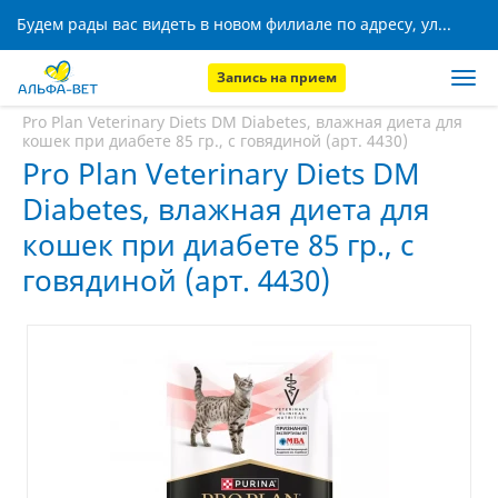
Будем рады вас видеть в новом филиале по адресу, ул. Кижеватова, 8!
Запись на прием
Главная
Аптека
Pro Plan Veterinary Diets DM Diabetes, влажная диета для
кошек при диабете 85 гр., с говядиной (арт. 4430)
Pro Plan Veterinary Diets DM
Diabetes, влажная диета для
кошек при диабете 85 гр., с
говядиной (арт. 4430)