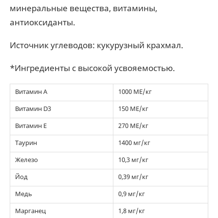
минеральные вещества, витамины,
антиоксиданты.
Источник углеводов: кукурузный крахмал.
*Ингредиенты с высокой усвояемостью.
Витамин А
1000 МЕ/кг
Витамин D3
150 МЕ/кг
Витамин Е
270 МЕ/кг
Таурин
1400 мг/кг
Железо
10,3 мг/кг
Йод
0,39 мг/кг
Медь
0,9 мг/кг
Марганец
1,8 мг/кг