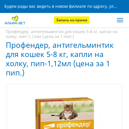
Будем рады вас видеть в новом филиале по адресу, ул. Кижеватова, 8!
Запись на прием
Главная
Аптека
Профендер, антигельминтик для кошек 5-8 кг, капли на
холку, пип-1,12мл (цена за 1 пип.)
Профендер, антигельминтик
для кошек 5-8 кг, капли на
холку, пип-1,12мл (цена за 1
пип.)