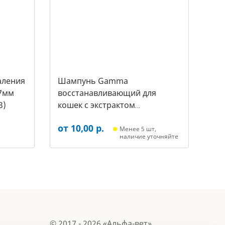
аления
Шампунь Gamma
7мм
восстанавливающий для
3)
кошек с экстрактом
репейника, 250мл (20592011,
от 10,00 р.
3431)
Менее 5 шт,
наличие уточняйте
© 2017 - 2026 «Альфа-вет»