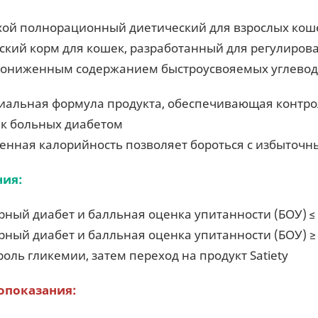
хой полнорационный диетический для взрослых кош
ский корм для кошек, разработанный для регулиров
пониженным содержанием быстроусвояемых углевод
иальная формула продукта, обеспечивающая контро
к больных диабетом
енная калорийность позволяет бороться с избыточн
ния:
рный диабет и балльная оценка упитанности (БОУ) ≤ 
рный диабет и балльная оценка упитанности (БОУ) ≥ 7
роль гликемии, затем переход на продукт Satiety
опоказания: