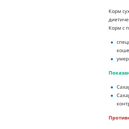
Корм су
диетиче
Корм с 
спец
коше
умер
Показа
Саха
Саха
конт
Против