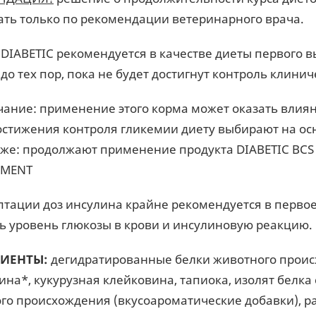
ть только по рекомендации ветеринарного врача.
 DIABETIC рекомендуется в качестве диеты первого 
 до тех пор, пока не будет достигнут контроль клини
ание: применение этого корма может оказать влиян
остижения контроля гликемии диету выбирают на ос
иже: продолжают применение продукта DIABETIC BCS 7
MENT
птации доз инсулина крайне рекомендуется в первое
ь уровень глюкозы в крови и инсулиновую реакцию.
ИЕНТЫ:
дегидратированные белки животного проис
ина*, кукурузная клейковина, тапиока, изолят белка
го происхождения (вкусоароматические добавки), рас