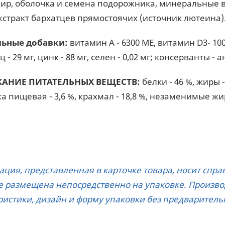
ир, оболочка и семена подорожника, минеральные в
экстракт бархатцев прямостоячих (источник лютеина)
льные добавки:
витамин A - 6300 ME, витамин D3- 1000 
 - 29 мг, цинк - 88 мг, сeлeн - 0,02 мг; консерванты -
АНИЕ ПИТАТЕЛЬНЫХ ВЕЩЕСТВ:
белки - 46 %, жиры 
а пищевая - 3,6 %, крахмал - 18,8 %, незаменимые жирн
ция, представленная в карточке товара, носит спр
е размещена непосредственно на упаковке. Произво
ристики, дизайн и форму упаковки без предваритель