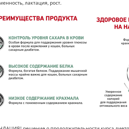
менность, лактация, рост.
НДАЦИЯ!
решение о продолжительности курса диет