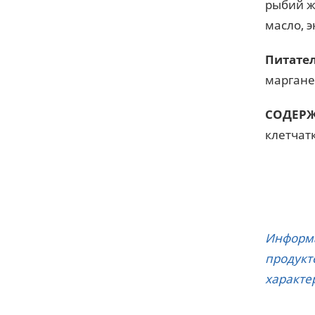
рыбий ж
масло, 
Питате
марганец
СОДЕРЖ
клетчатк
Информа
продукт
характе