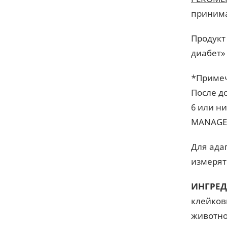
принима
Продукт
диабет»
*Примеч
После д
6 или н
MANAGE
Для ада
измерят
ИНГРЕД
клейков
животно