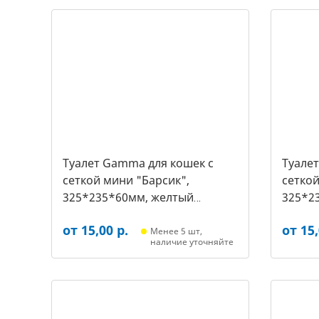
Туалет Gamma для кошек c
Туале
сеткой мини "Барсик",
сеткой
325*235*60мм, желтый
325*2
(20432019, 2540)
(20432
от 15,00 р.
от 15,
Менее 5 шт,
наличие уточняйте