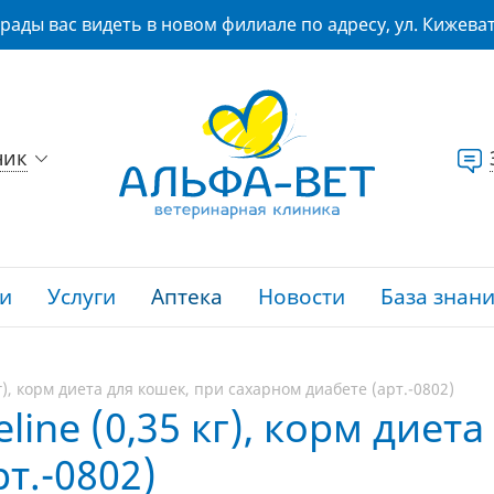
рады вас видеть в новом филиале по адресу, ул. Кижеват
ник
и
Услуги
Аптека
Новости
База знан
 кг), корм диета для кошек, при сахарном диабете (арт.-0802)
eline (0,35 кг), корм диет
т.-0802)