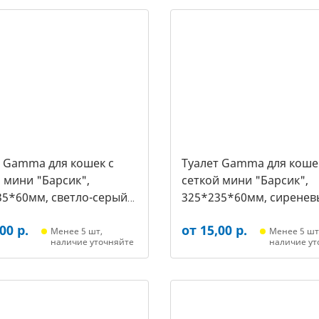
т Gamma для кошек c
Туалет Gamma для коше
 мини "Барсик",
сеткой мини "Барсик",
35*60мм, светло-серый
325*235*60мм, сиренев
021, 2564)
(20432020, 2557)
00 р.
от 15,00 р.
Менее 5 шт,
Менее 5 шт
наличие уточняйте
наличие ут