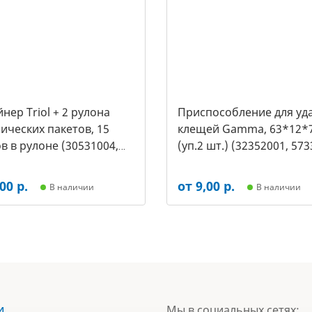
нер Triol + 2 рулона
Приспособление для уд
ических пакетов, 15
клещей Gamma, 63*12*
в в рулоне (30531004,
(уп.2 шт.) (32352001, 573
00 р.
от 9,00 р.
В наличии
В наличии
и
Мы в социальных сетях: