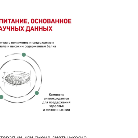
отерапии или смене диеты можно