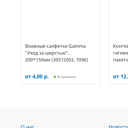
Влажные салфетки Gamma
Контей
"Уход за шерстью",
гигиен
200*150мм (30572003, 7096)
пакето
2453)
от 4,00 р.
от 12,
В наличии
О нас
Новост