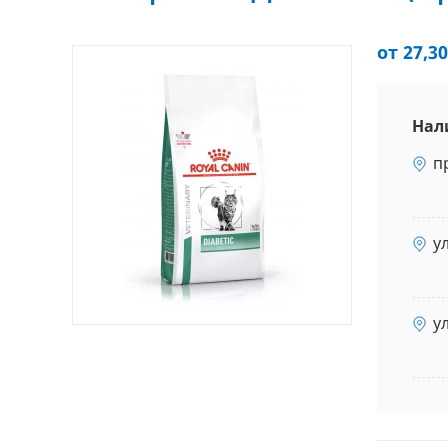
от 27,30
Нал
п
у
у