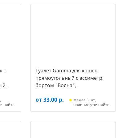
к c
Туалет Gamma для кошек
прямоугольный с ассиметр.
ый
бортом "Волна",
455*350*200мм, серый/белый
от 33,00 р.
(20452018, 3387)
,
Менее 5 шт,
очняйте
наличие уточняйте