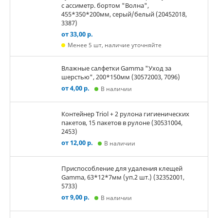
с ассиметр. бортом "Волна",
455*350*200мм, серый/белый (20452018,
3387)
от 33,00 р.
Менее 5 шт, наличие уточняйте
Влажные салфетки Gamma "Уход за
шерстью", 200*150мм (30572003, 7096)
от 4,00 р.
В наличии
Контейнер Triol + 2 рулона гигиенических
пакетов, 15 пакетов в рулоне (30531004,
2453)
от 12,00 р.
В наличии
Приспособление для удаления клещей
Gamma, 63*12*7мм (уп.2 шт.) (32352001,
5733)
от 9,00 р.
В наличии