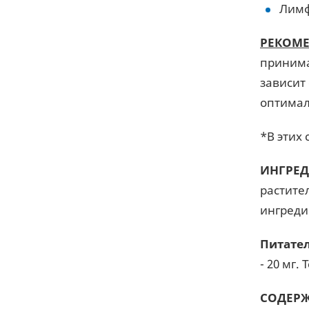
Лимф
РЕКОМ
принима
зависит
оптимал
*В этих
ИНГРЕ
растите
ингреди
Питате
- 20 мг.
СОДЕРЖ