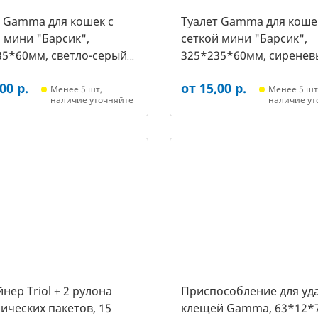
т Gamma для кошек c
Туалет Gamma для коше
 мини "Барсик",
сеткой мини "Барсик",
35*60мм, светло-серый
325*235*60мм, сиренев
021, 2564)
(20432020, 2557)
00 р.
от 15,00 р.
Менее 5 шт,
Менее 5 шт
наличие уточняйте
наличие ут
нер Triol + 2 рулона
Приспособление для уд
ических пакетов, 15
клещей Gamma, 63*12*