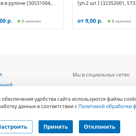
в в рулоне (30531004,
(уп.2 шт.) (32352001, 573
00 р.
от 9,00 р.
В наличии
В наличии
и
Мы в социальных сетях:
наний
ы
 обеспечения удобства сайта используются файлы cooki
БРЕНД
ты
аботку данных в соответствии с
Политикой обработки ф
ГОДА 2017 
Настроить
Принять
Отклонить