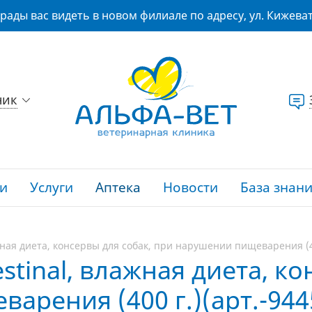
рады вас видеть в новом филиале по адресу, ул. Кижеват
ник
и
Услуги
Аптека
Новости
База знан
ажная диета, консервы для собак, при нарушении пищеварения (40
estinal, влажная диета, к
арения (400 г.)(арт.-944