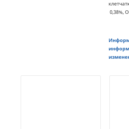
клетчатк
0,38%, О
Информа
информа
изменен