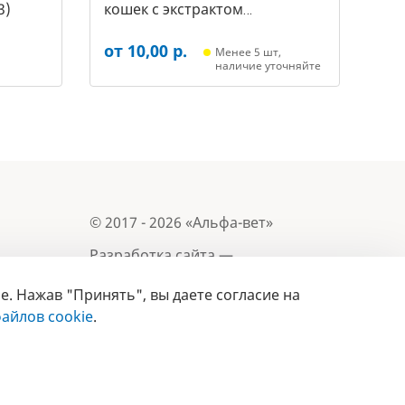
3)
кошек с экстрактом
репейника, 250мл (20592011,
от 10,00 р.
3431)
Менее 5 шт,
наличие уточняйте
© 2017 - 2026 «Альфа-вет»
Разработка сайта —
e. Нажав "Принять", вы даете согласие на
Лицензия № 02150/1874, УНП 190845301
Информация, представленная на сайте, носит
айлов cookie
.
- 2019
справочный характер и не является публичной
офертой.