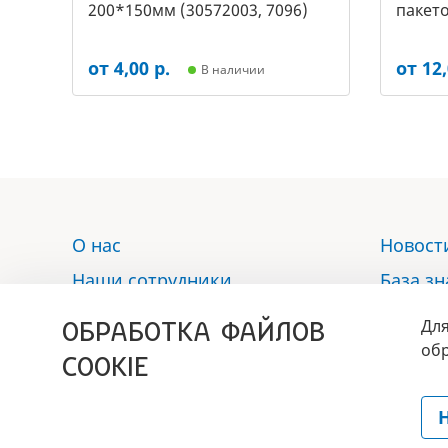
200*150мм (30572003, 7096)
пакето
2453)
от 4,00 р.
от 12,
В наличии
О нас
Новост
Наши сотрудники
База з
Услуги
Отзыв
ОБРАБОТКА ФАЙЛОВ
Для
Аптека
Контак
обр
COOKIE
Политика обработки
персональных данных