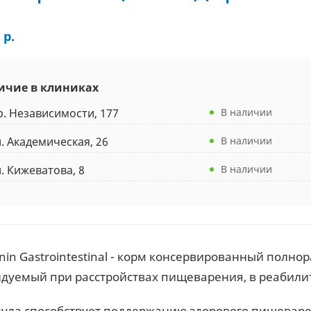
 р.
ичие в клиниках
р. Независимости, 177
В наличии
л. Академическая, 26
В наличии
л. Кижеватова, 8
В наличии
anin Gastrointestinal - корм консервированный полн
дуемый при расстройствах пищеварения, в реабил
ула способствует поддержанию здорового пищеварен