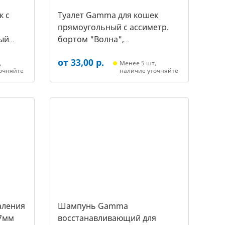
к c
Туалет Gamma для кошек
прямоугольный с ассиметр.
ый
бортом "Волна",
455*350*200мм, серый/белый
от 33,00 р.
(20452018, 3387)
,
Менее 5 шт,
очняйте
наличие уточняйте
аления
Шампунь Gamma
7мм
восстанавливающий для