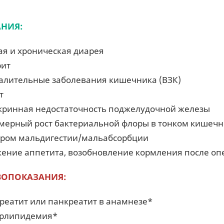
НИЯ:
ая и хроническая диарея
рит
алительные заболевания кишечника (ВЗК)
т
кринная недостаточность поджелудочной железы
мерный рост бактериальной флоры в тонком кишеч
ром мальдигестии/мальабсорбции
ение аппетита, возобновление кормления после о
ВОПОКАЗАНИЯ:
реатит или панкреатит в анамнезе*
рлипидемия*