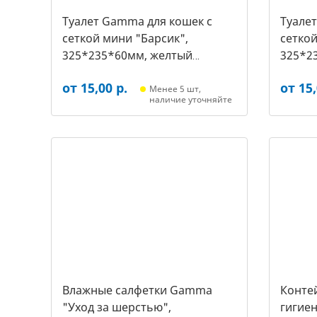
Туалет Gamma для кошек c
Туале
сеткой мини "Барсик",
сеткой
325*235*60мм, желтый
325*2
(20432019, 2540)
(20432
от 15,00 р.
от 15,
Менее 5 шт,
наличие уточняйте
Влажные салфетки Gamma
Контей
"Уход за шерстью",
гигиен