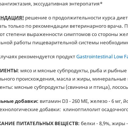
ангиэктазия, экссудативная энтеропатия*
ЕНДАЦИЯ!
решение о продолжительности курса дие
ть только по рекомендации ветеринарного врача. 
 от степени выраженности симптомов со стороны же
ьной работы пищеварительной системы необходимо 
 случаях рекомендуется продукт
Gastrointestinal Low F
ДИЕНТЫ
: мясо и мясные субпродукты, рыба и рыбные 
льного происхождения, масла и жиры, минеральные
енты: мясные субпродукты (свинина и птица), лосось,
льные добавки:
витамин D3 - 260 ME, железо - 6 мг, йод
 Технологические добавки: клиноптилолит осадочного 
АНИЕ ПИТАТЕЛЬНЫХ ВЕЩЕСТВ:
белки - 8,9%, жиры 