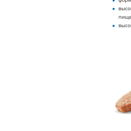
высо
пище
высо