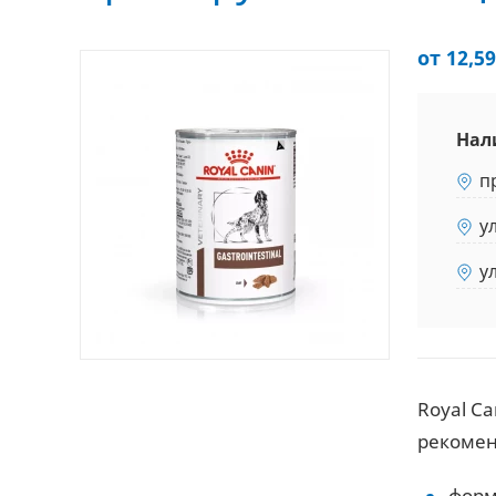
от 12,59
Нал
п
у
у
Royal C
рекомен
форм