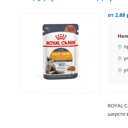
от 2,88 
Нал
п
у
у
ROYAL C
шерсти 