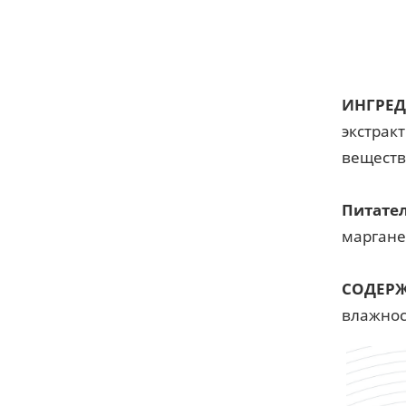
ИНГРЕД
экстрак
веществ
Питате
марганец
СОДЕРЖ
влажност