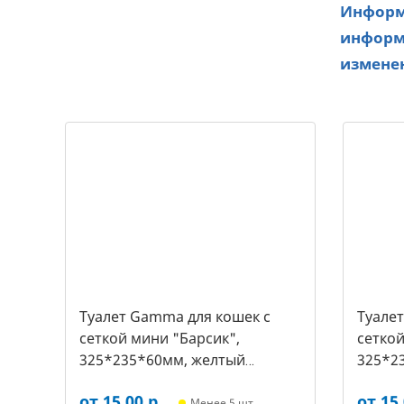
Информа
информа
изменен
Туалет Gamma для кошек c
Туале
сеткой мини "Барсик",
сеткой
325*235*60мм, желтый
325*2
(20432019, 2540)
(20432
от 15,00 р.
от 15,
Менее 5 шт,