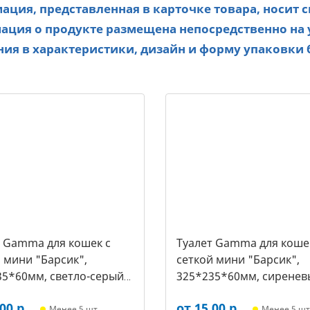
ция, представленная в карточке товара, носит 
ция о продукте размещена непосредственно на 
ия в характеристики, дизайн и форму упаковки 
т Gamma для кошек c
Туалет Gamma для коше
 мини "Барсик",
сеткой мини "Барсик",
35*60мм, светло-серый
325*235*60мм, сиренев
021, 2564)
(20432020, 2557)
00 р.
от 15,00 р.
Менее 5 шт,
Менее 5 шт