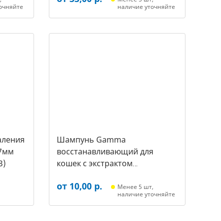
очняйте
наличие уточняйте
аления
Шампунь Gamma
7мм
восстанавливающий для
3)
кошек с экстрактом
репейника, 250мл (20592011,
от 10,00 р.
3431)
Менее 5 шт,
наличие уточняйте