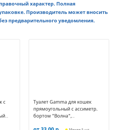
справочный характер. Полная
упаковке. Производитель может вносить
без предварительного уведомления.
к c
Туалет Gamma для кошек
прямоугольный с ассиметр.
ый
бортом "Волна",
455*350*200мм, серый/белый
от 33,00 р.
(20452018, 3387)
,
Менее 5 шт,