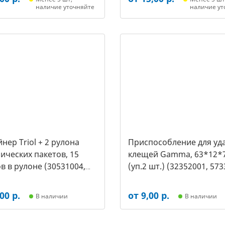
наличие уточняйте
наличие ут
нер Triol + 2 рулона
Приспособление для уд
ических пакетов, 15
клещей Gamma, 63*12*
в в рулоне (30531004,
(уп.2 шт.) (32352001, 573
00 р.
от 9,00 р.
В наличии
В наличии