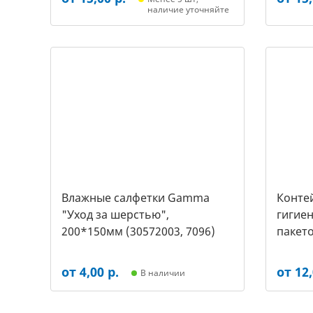
наличие уточняйте
Влажные салфетки Gamma
Контей
"Уход за шерстью",
гигиен
200*150мм (30572003, 7096)
пакето
2453)
от 4,00 р.
от 12,
В наличии