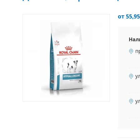
от 55,95
Нал
п
у
у