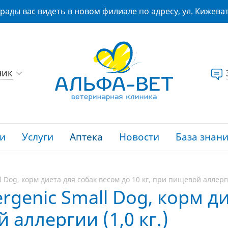
рады вас видеть в новом филиале по адресу, ул. Кижеват
ник
и
Услуги
Аптека
Новости
База знан
l Dog, корм диета для собак весом до 10 кг, при пищевой аллергии
ergenic Small Dog, корм д
 аллергии (1,0 кг.)