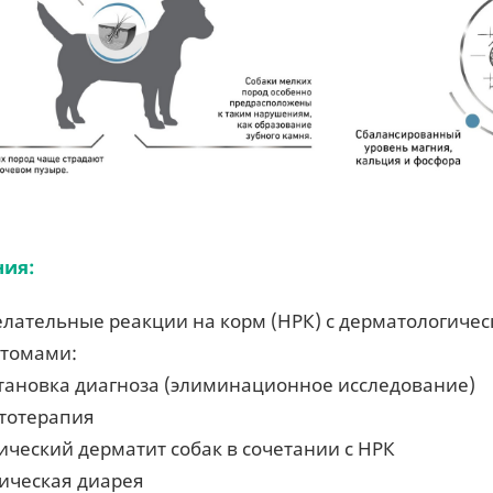
ния:
лательные реакции на корм (НРК) с дерматологичес
томами:
становка диагноза (элиминационное исследование)
етотерапия
ический дерматит собак в сочетании с НРК
ическая диарея