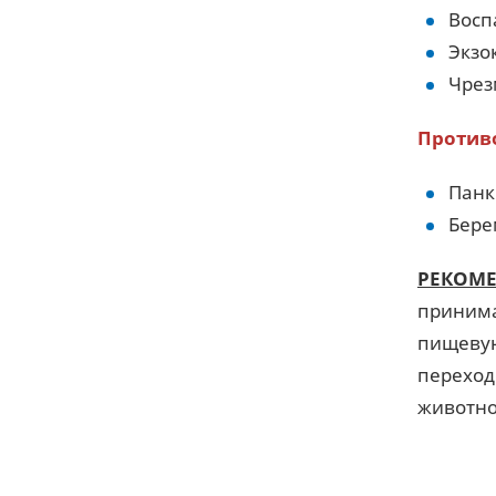
Восп
Экзо
Чрез
Против
Панк
Бере
РЕКОМ
принима
пищевую
переход
животно