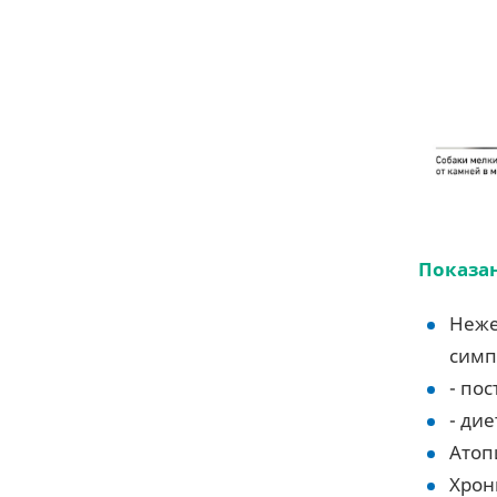
Показа
Неже
симп
- по
- ди
Атоп
Хрон