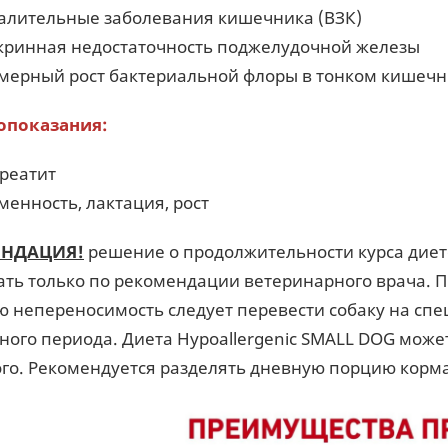
алительные заболевания кишечника (ВЗК)
кринная недостаточность поджелудочной железы
мерный рост бактериальной флоры в тонком кишеч
опоказания:
реатит
менность, лактация, рост
ЕНДАЦИЯ!
решение о продолжительности курса дие
ть только по рекомендации ветеринарного врача. 
 непереносимость следует перевести собаку на спе
ного периода. Диета Hypoallergenic SMALL DOG мож
го. Рекомендуется разделять дневную порцию корма