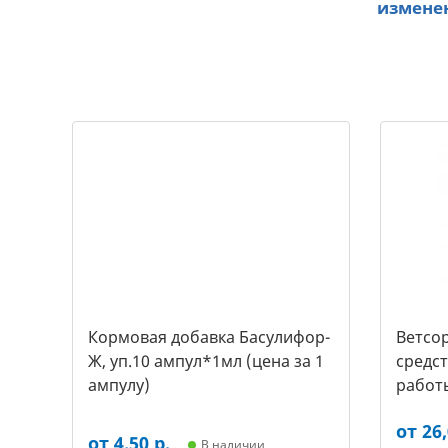
изменен
Кормовая добавка Басулифор-
Ветсор
Ж, уп.10 ампул*1мл (цена за 1
средс
ампулу)
работ
крупны
от 26,
от 4,50 р.
В наличии