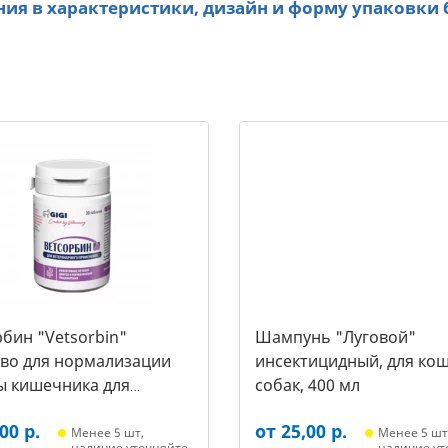
ия в характеристики, дизайн и форму упаковки 
бин "Vetsorbin"
Шампунь "Луговой"
тво для нормализации
инсектицидный, для кош
ы кишечника для
собак, 400 мл
х собак, уп. 30 таб.
00 р.
от 25,00 р.
Менее 5 шт,
Менее 5 шт
наличие уточняйте
наличие ут