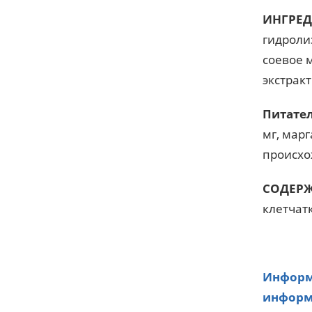
ИНГРЕД
гидроли
соевое 
экстрак
Питате
мг, марг
происхо
СОДЕРЖ
клетчатк
Информа
информа