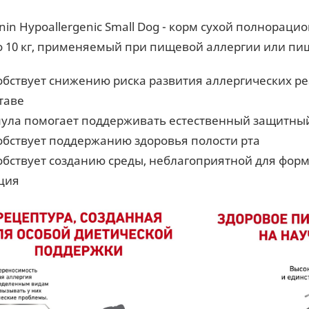
nin Hypoallergenic Small Dog - корм сухой полнорац
о 10 кг, применяемый при пищевой аллергии или п
обствует снижению риска развития аллергических р
ставе
ула помогает поддерживать естественный защитны
обствует поддержанию здоровья полости рта
обствует созданию среды, неблагоприятной для форм
ция