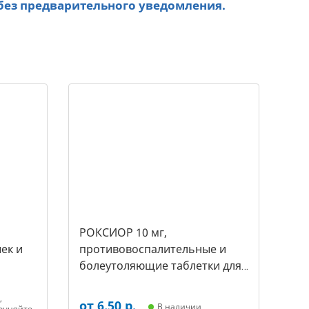
без предварительного уведомления.
РОКСИОР 10 мг,
ек и
противовоспалительные и
болеутоляющие таблетки для
собак,( уп. 30 таб -цена за 1
таб) (арт-5480)
,
от 6,50 р.
В наличии
очняйте