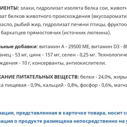
ИЕНТЫ:
злаки, гидролизат изолята белка сои, живо
зат белков животного происхождения (вкусоароматич
масло, рыбий жир, гидролизат печени птицы, фруктоо
т бархатцев прямостоячих (источник лютеина).
льные добавки
: витамин A - 29500 ME, витамин D3 - 80
анец - 53 мг, цинк - 157 мг, сeлeн - 0,25 мг. Техноло
ждения - 10 г, консерванты, антиокислители.
АНИЕ ПИТАТЕЛЬНЫХ ВЕЩЕСТВ:
белки - 24,0%, жиры
а пищевая - 0,9%, кальций - 0,8%, фосфор - 0,6%, магни
ция, представленная в карточке товара, носит 
ция о продукте размещена непосредственно на 