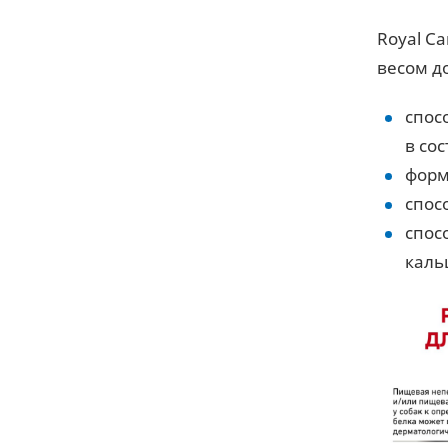
Royal Ca
весом д
спос
в со
форм
спос
спос
каль