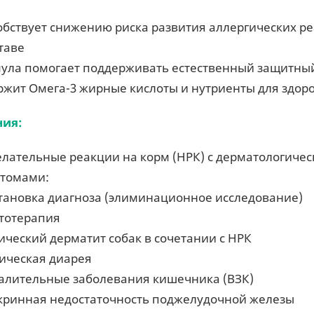
обствует снижению риска развития аллергических р
ставе
ула помогает поддерживать естественный защитны
ржит Омега-3 жирные кислоты и нутриенты для здо
ния:
лательные реакции на корм (НРК) с дерматологичес
томами:
становка диагноза (элиминационное исследование)
етотерапия
ический дерматит собак в сочетании с НРК
ическая диарея
алительные заболевания кишечника (ВЗК)
кринная недостаточность поджелудочной железы