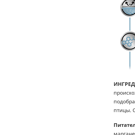
ИНГРЕД
происхо
подобра
птицы. 
Питате
марганец