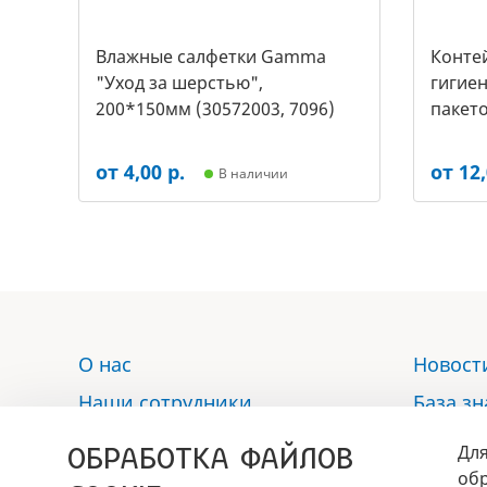
Влажные салфетки Gamma
Контей
"Уход за шерстью",
гигиен
200*150мм (30572003, 7096)
пакето
2453)
от 4,00 р.
от 12,
В наличии
О нас
Новост
Наши сотрудники
База з
Услуги
Отзыв
ОБРАБОТКА ФАЙЛОВ
Для
Аптека
Контак
обр