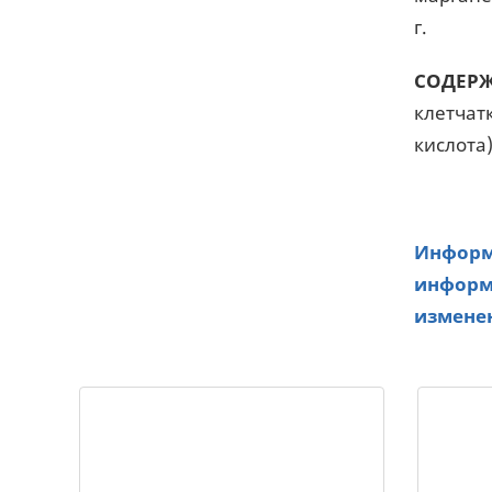
г.
СОДЕРЖ
клетчатк
кислота)
Информа
информа
изменен