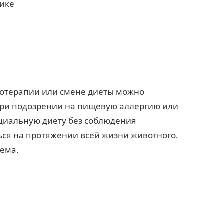
нике
тотерапии или смене диеты можно
При подозрении на пищевую аллергию или
циальную диету без соблюдения
ься на протяжении всей жизни животного.
иема.