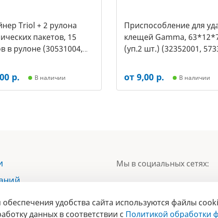
нер Triol + 2 рулона
Приспособление для уд
ических пакетов, 15
клещей Gamma, 63*12*
в в рулоне (30531004,
(уп.2 шт.) (32352001, 573
00 р.
от 9,00 р.
В наличии
В наличии
и
Мы в социальных сетях:
наний
ы
 обеспечения удобства сайта используются файлы cooki
БРЕНД
ты
аботку данных в соответствии с
Политикой обработки ф
ГОДА 2017 