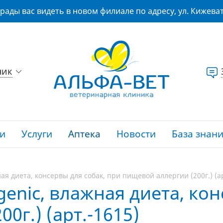
рады вас видеть в новом филиале по адресу, ул. Кижеват
ник
и
Услуги
Аптека
Новости
База знан
ная диета, консервы для собак, при пищевой аллергии (200г.) (а
rgenic, влажная диета, ко
0г.) (арт.-1615)