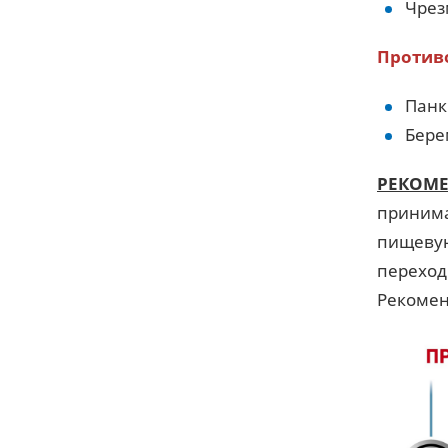
Чрез
Против
Панк
Бере
РЕКОМ
принима
пищевую
переход
Рекомен