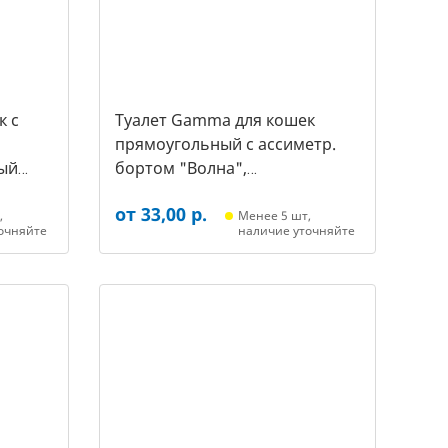
к c
Туалет Gamma для кошек
прямоугольный с ассиметр.
ый
бортом "Волна",
455*350*200мм, серый/белый
от 33,00 р.
(20452018, 3387)
,
Менее 5 шт,
очняйте
наличие уточняйте