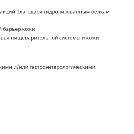
еакций благодаря гидролизованным белкам
й барьер кожи
ровья пищеварительной системы и кожи
кими и/или гастроэнтерологическими