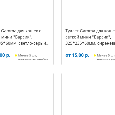
т Gamma для кошек c
Туалет Gamma для коше
 мини "Барсик",
сеткой мини "Барсик",
35*60мм, светло-серый
325*235*60мм, сиренев
021, 2564)
(20432020, 2557)
00 р.
от 15,00 р.
Менее 5 шт,
Менее 5 шт
наличие уточняйте
наличие ут