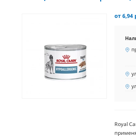
от 6,94 
Нал
п
у
у
Royal C
применя