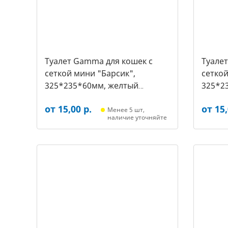
Туалет Gamma для кошек c
Туале
сеткой мини "Барсик",
сеткой
325*235*60мм, желтый
325*2
(20432019, 2540)
(20432
от 15,00 р.
от 15,
Менее 5 шт,
наличие уточняйте