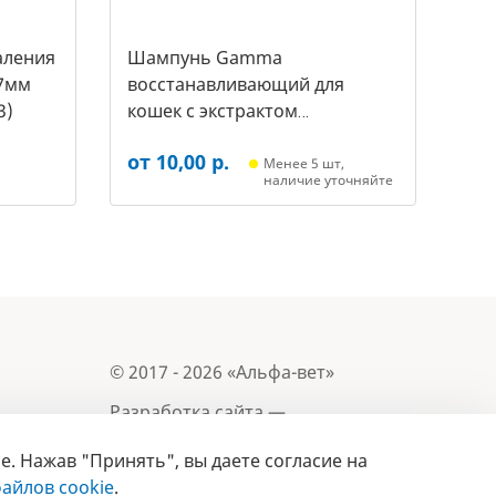
аления
Шампунь Gamma
7мм
восстанавливающий для
3)
кошек с экстрактом
репейника, 250мл (20592011,
от 10,00 р.
3431)
Менее 5 шт,
наличие уточняйте
© 2017 - 2026 «Альфа-вет»
Разработка сайта —
e. Нажав "Принять", вы даете согласие на
Лицензия № 02150/1874, УНП 190845301
Информация, представленная на сайте, носит
айлов cookie
.
- 2019