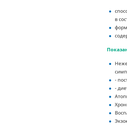
спос
в со
форм
соде
Показа
Неже
симп
- по
- ди
Атоп
Хрон
Восп
Экзо