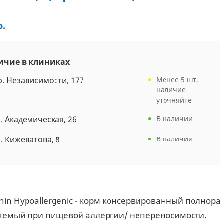
р.
ичие в клиниках
р. Независимости, 177
Менее 5 шт,
наличие
уточняйте
л. Академическая, 26
В наличии
л. Кижеватова, 8
В наличии
anin Hypoallergenic - корм консервированный полнор
емый при пищевой аллергии/ непереносимости.