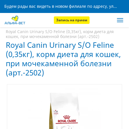
Будем рады вас видеть в новом филиале по адресу, ул. Кижеватова, 8!
Запись на прием
Главная
Аптека
Royal Canin Urinary S/O Feline (0,35кг), корм диета для
кошек, при мочекаменной болезни (арт.-2502)
Royal Canin Urinary S/O Feline
(0,35кг), корм диета для кошек,
при мочекаменной болезни
(арт.-2502)