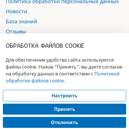
Политика обработки персональных данных
Новости
База знаний
Отзывы
Контакты
ОБРАБОТКА ФАЙЛОВ COOKIE
Мы в социальных сетях:
Для обеспечения удобства сайта используются
файлы cookie. Нажав "Принять", вы даете согласие
на обработку данных в соответствии с
Политикой
БРЕНД
обработки файлов cookie
.
ГОДА 2017 - 2019
Настроить
© 2017 - 2026 «Альфа-вет»
Разработка сайта —
Принять
Лицензия № 02150/1874, УНП 190845301
Отклонить
Информация, представленная на сайте, носит справочный характер и не
является публичной офертой.