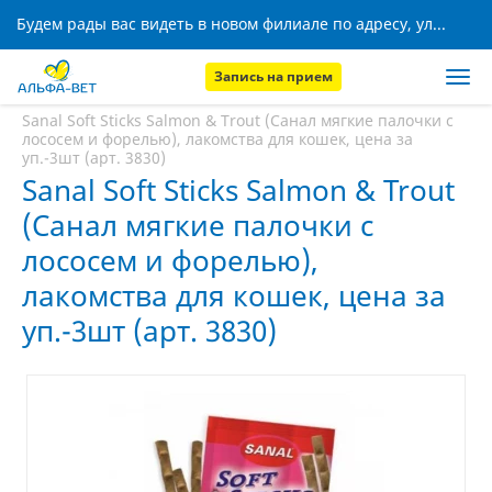
Будем рады вас видеть в новом филиале по адресу, ул. Кижеватова, 8!
Запись на прием
Главная
Аптека
Sanal Soft Sticks Salmon & Trout (Санал мягкие палочки с
лососем и форелью), лакомства для кошек, цена за
уп.-3шт (арт. 3830)
Sanal Soft Sticks Salmon & Trout
(Санал мягкие палочки с
лососем и форелью),
лакомства для кошек, цена за
уп.-3шт (арт. 3830)