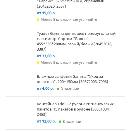
"Барсик", 325*235*60мм, сиреневый
(20432020, 2557)
от 15,00 р.
Менее 5 шт, наличие уточняйте
Туалет Gamma для кошек прямоугольный
с ассиметр. бортом "Волна",
455*350*200мм, серый/белый (20452018,
3387)
от 33,00 р.
Менее 5 шт, наличие уточняйте
Влажные салфетки Gamma "Уход за
шерстью", 200*150мм (30572003, 7096)
от 4,00 р.
В наличии
Контейнер Triol + 2 рулона гигиенических
пакетов, 15 пакетов в рулоне (30531004,
2453)
от 12,00 р.
В наличии