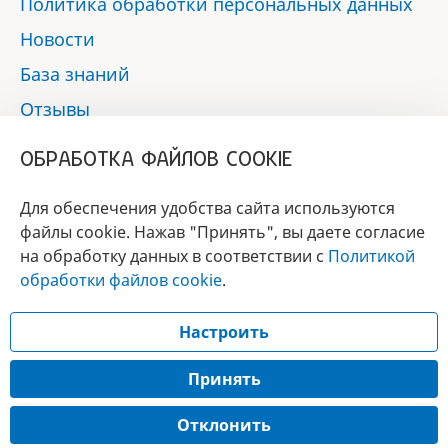
Политика обработки персональных данных
Новости
База знаний
Отзывы
Контакты
ОБРАБОТКА ФАЙЛОВ COOKIE
Мы в социальных сетях:
Для обеспечения удобства сайта используются
файлы cookie. Нажав "Принять", вы даете согласие
на обработку данных в соответствии с
Политикой
БРЕНД
обработки файлов cookie
.
ГОДА 2017 - 2019
Настроить
© 2017 - 2026 «Альфа-вет»
Разработка сайта —
Принять
Лицензия № 02150/1874, УНП 190845301
Отклонить
Информация, представленная на сайте, носит справочный характер и не
является публичной офертой.