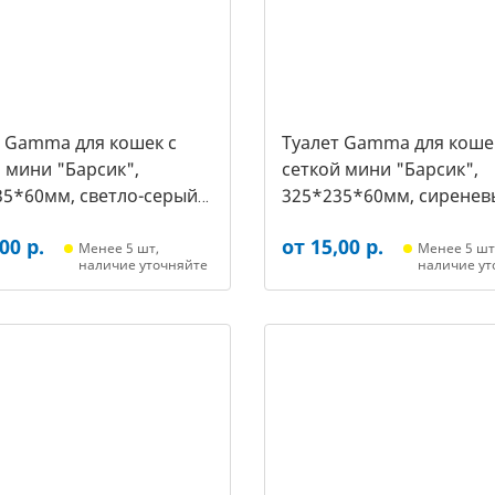
т Gamma для кошек c
Туалет Gamma для коше
 мини "Барсик",
сеткой мини "Барсик",
35*60мм, светло-серый
325*235*60мм, сиренев
021, 2564)
(20432020, 2557)
00 р.
от 15,00 р.
Менее 5 шт,
Менее 5 шт
наличие уточняйте
наличие ут