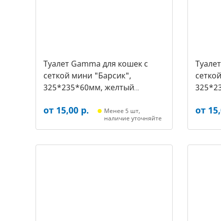
Туалет Gamma для кошек c
Туале
сеткой мини "Барсик",
сеткой
325*235*60мм, желтый
325*2
(20432019, 2540)
(20432
от 15,00 р.
от 15,
Менее 5 шт,
наличие уточняйте