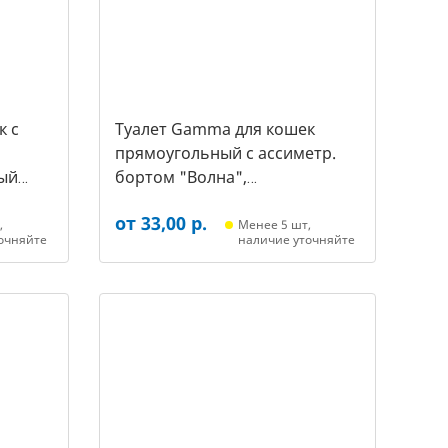
к c
Туалет Gamma для кошек
прямоугольный с ассиметр.
ый
бортом "Волна",
455*350*200мм, серый/белый
от 33,00 р.
(20452018, 3387)
,
Менее 5 шт,
очняйте
наличие уточняйте