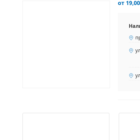
от 19,00
Нал
п
у
у