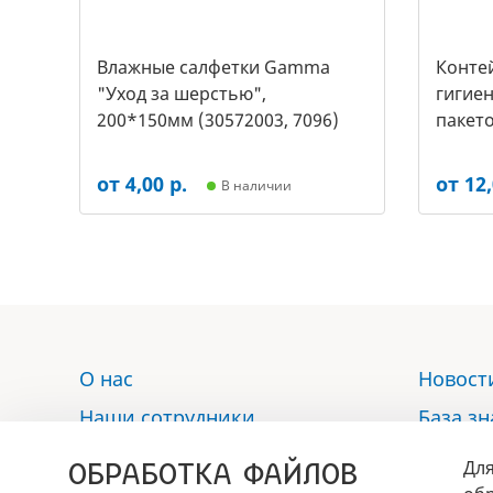
Влажные салфетки Gamma
Контей
"Уход за шерстью",
гигиен
200*150мм (30572003, 7096)
пакето
2453)
от 4,00 р.
от 12,
В наличии
О нас
Новост
Наши сотрудники
База з
Услуги
Отзыв
ОБРАБОТКА ФАЙЛОВ
Для