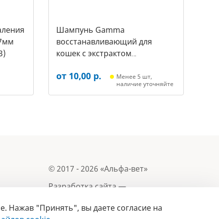
аления
Шампунь Gamma
7мм
восстанавливающий для
3)
кошек с экстрактом
репейника, 250мл (20592011,
от 10,00 р.
3431)
Менее 5 шт,
наличие уточняйте
© 2017 - 2026 «Альфа-вет»
Разработка сайта —
e. Нажав "Принять", вы даете согласие на
Лицензия № 02150/1874, УНП 190845301
Информация, представленная на сайте, носит