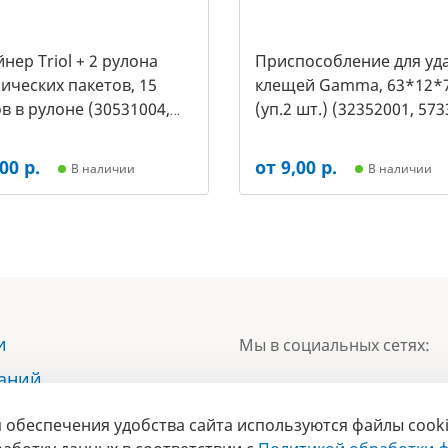
нер Triol + 2 рулона
Приспособление для уд
ических пакетов, 15
клещей Gamma, 63*12*
в в рулоне (30531004,
(уп.2 шт.) (32352001, 573
00 р.
от 9,00 р.
В наличии
В наличии
и
Мы в социальных сетях:
наний
ы
 обеспечения удобства сайта используются файлы cooki
БРЕНД