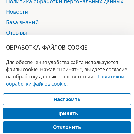
Политика обработки персональных данных
Новости
База знаний
Отзывы
Контакты
ОБРАБОТКА ФАЙЛОВ COOKIE
Мы в социальных сетях:
Для обеспечения удобства сайта используются
файлы cookie. Нажав "Принять", вы даете согласие
на обработку данных в соответствии с
Политикой
БРЕНД
обработки файлов cookie
.
ГОДА 2017 - 2019
Настроить
© 2017 - 2026 «Альфа-вет»
Разработка сайта —
Принять
Лицензия № 02150/1874, УНП 190845301
Отклонить
Информация, представленная на сайте, носит справочный характер и не
является публичной офертой.