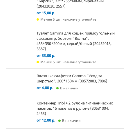
"Барсик", 325*235*60мм, сиреневый
(20432020, 2557)
от 15,00 р.
Менее 5 шт, наличие уточняйте
Туалет Gamma для кошек прямоугольный
с ассиметр. бортом "Волна",
455*350*200мм, серый/белый (20452018,
3387)
от 33,00 р.
Менее 5 шт, наличие уточняйте
Влажные салфетки Gamma "Уход за
шерстью", 200*150мм (30572003, 7096)
от 4,00 р.
В наличии
Контейнер Triol + 2 рулона гигиенических
пакетов, 15 пакетов в рулоне (30531004,
2453)
от 12,00 р.
В наличии