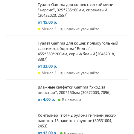
Туалет Gamma для кошек c сеткой мини
"Барсик", 325*235*60мм, сиреневый
(20432020, 2557)
от 15,00 р.
Менее 5 шт, наличие уточняйте
Туалет Gamma для кошек прямоугольный
с ассиметр. бортом "Волна",
455*350*200мм, серый/белый (20452018,
3387)
от 33,00 р.
Менее 5 шт, наличие уточняйте
Влажные салфетки Gamma "Уход за
шерстью", 200*150мм (30572003, 7096)
от 4,00 р.
В наличии
Контейнер Triol + 2 рулона гигиенических
пакетов, 15 пакетов в рулоне (30531004,
2453)
от 12,00 р.
В наличии