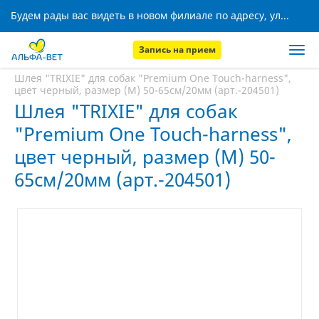
Будем рады вас видеть в новом филиале по адресу, ул. Кижеватова, 8!
Запись на прием
Главная
Аптека
Шлея "TRIXIE" для собак "Premium One Touch-harness",
цвет черный, размер (М) 50-65см/20мм (арт.-204501)
Шлея "TRIXIE" для собак
"Premium One Touch-harness",
цвет черный, размер (М) 50-
65см/20мм (арт.-204501)