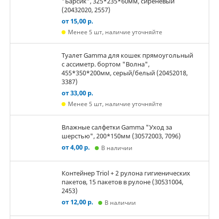
"Барсик", 325*235*60мм, сиреневый
(20432020, 2557)
от 15,00 р.
Менее 5 шт, наличие уточняйте
Туалет Gamma для кошек прямоугольный
с ассиметр. бортом "Волна",
455*350*200мм, серый/белый (20452018,
3387)
от 33,00 р.
Менее 5 шт, наличие уточняйте
Влажные салфетки Gamma "Уход за
шерстью", 200*150мм (30572003, 7096)
от 4,00 р.
В наличии
Контейнер Triol + 2 рулона гигиенических
пакетов, 15 пакетов в рулоне (30531004,
2453)
от 12,00 р.
В наличии