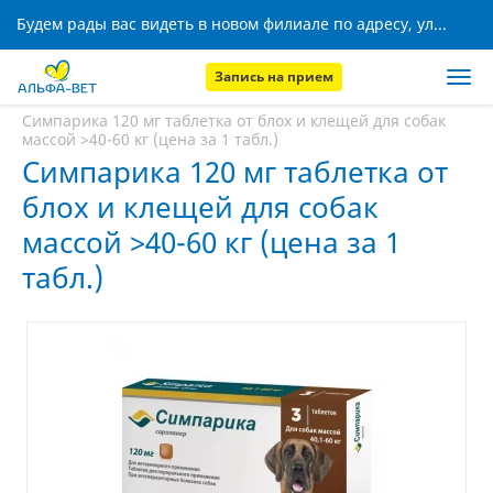
Будем рады вас видеть в новом филиале по адресу, ул. Кижеватова, 8!
Запись на прием
Главная
Аптека
Симпарика 120 мг таблетка от блох и клещей для собак
массой >40-60 кг (цена за 1 табл.)
Симпарика 120 мг таблетка от
блох и клещей для собак
массой >40-60 кг (цена за 1
табл.)