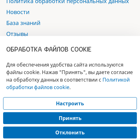
Политика обработки персональных данных
Новости
База знаний
Отзывы
Контакты
ОБРАБОТКА ФАЙЛОВ COOKIE
Мы в социальных сетях:
Для обеспечения удобства сайта используются
файлы cookie. Нажав "Принять", вы даете согласие
на обработку данных в соответствии с
Политикой
БРЕНД
обработки файлов cookie
.
ГОДА 2017 - 2019
Настроить
© 2017 - 2026 «Альфа-вет»
Разработка сайта —
Принять
Лицензия № 02150/1874, УНП 190845301
Отклонить
Информация, представленная на сайте, носит справочный характер и не
является публичной офертой.