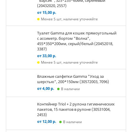
"Барсик", 325*235*60мм, сиреневый
(20432020, 2557)
от 15,00 р.
Менее 5 шт, наличие уточняйте
Туалет Gamma для кошек прямоугольный
с ассиметр. бортом "Волна",
455*350*200мм, серый/белый (20452018,
3387)
от 33,00 р.
Менее 5 шт, наличие уточняйте
Влажные салфетки Gamma "Уход за
шерстью", 200*150мм (30572003, 7096)
от 4,00 р.
В наличии
Контейнер Triol + 2 рулона гигиенических
пакетов, 15 пакетов в рулоне (30531004,
2453)
от 12,00 р.
В наличии