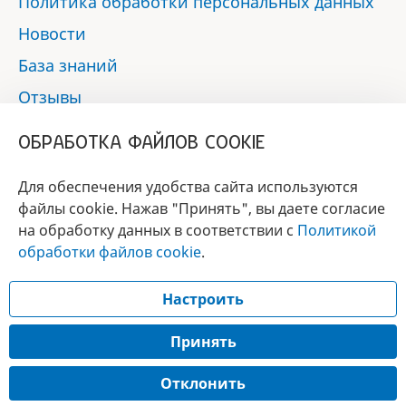
Политика обработки персональных данных
Новости
База знаний
Отзывы
Контакты
ОБРАБОТКА ФАЙЛОВ COOKIE
Мы в социальных сетях:
Для обеспечения удобства сайта используются
файлы cookie. Нажав "Принять", вы даете согласие
на обработку данных в соответствии с
Политикой
БРЕНД
обработки файлов cookie
.
ГОДА 2017 - 2019
Настроить
© 2017 - 2026 «Альфа-вет»
Разработка сайта —
Принять
Лицензия № 02150/1874, УНП 190845301
Отклонить
Информация, представленная на сайте, носит справочный характер и не
является публичной офертой.