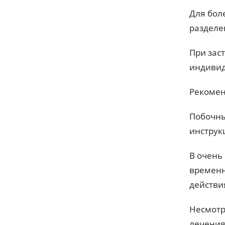
Для бол
разделе
При зас
индивид
Рекомен
Побочны
инструк
В очень
временн
действи
Несмотр
лечения