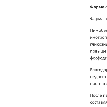
Фармак
Фармако
Пимобен
инотроп
гликози
повышен
фосфоди
Благода
недоста
постнагр
После п
составля