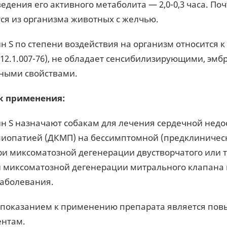
едения его активного метаболита — 2,0-0,3 часа. П
ся из организма животных с желчью.
н S по степени воздействия на организм относится 
 12.1.007-76), не обладает сенсибилизирующими, эм
ными свойствами.
к применения:
н S назначают собакам для лечения сердечной недо
иопатией (ДКМП) на бессимптомной (предклиническо
ри миксоматозной дегенерации двустворчатого или 
и миксоматозной дегенерации митрального клапана
заболевания.
показанием к применению препарата является повы
нтам.