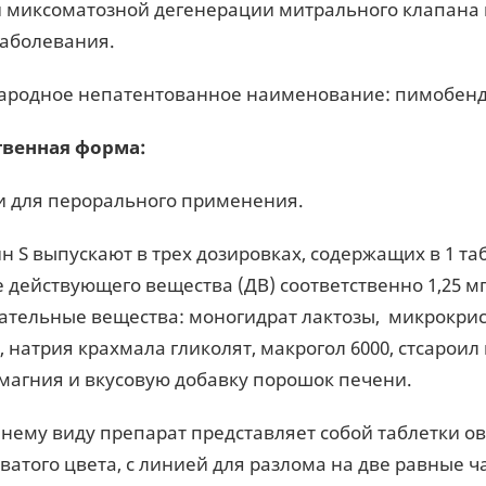
и миксоматозной дегенерации митрального клапана
заболевания.
родное непатентованное наименование: пимобенд
твенная форма:
и для перорального применения.
 S выпускают в трех дозировках, содержащих в 1 табле
 действующего вещества (ДВ) соответственно 1,25 мг,
ательные вещества: моногидрат лактозы, микрокри
 натрия крахмала гликолят, макрогол 6000, стсароил
 магния и вкусовую добавку порошок печени.
нему виду препарат представляет собой таблетки о
ватого цвета, с линией для разлома на две равные ч