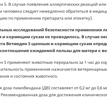
н S. В случае появления аллергических реакций ил
м человека следует немедленно обратиться в медиц
цию по применению препарата или этикетку).
ьных исследований безопасности применения ле
 и кормящим сукам не проводилось. В случае н
ата Ветмедин S щенным и кормящим сукам опред
соотношения ожидаемой пользы для матери к во
н S применяют животным перорально за 1 час до ко
ительность применения назначается ветеринарным 
ания и состояния животного.
 доза пимобендана (ДВ) составляет от 0,2 мг до 0,6 м
 Рекомендованная доза для достижения клинического 