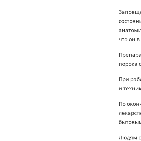
Запреща
состоян
анатоми
что он 
Препара
порока 
При раб
и техни
По окон
лекарст
бытовым
Людям с