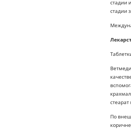
стадии 
стадии 
Междуна
Лекарс
Таблетк
Ветмедин
качестве
вспомог
крахмал,
стеарат
По внеш
коричне