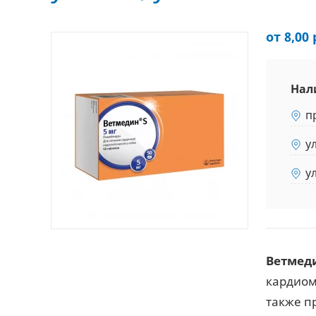
от 8,00 
Нал
п
у
у
Ветмеди
кардиом
также п