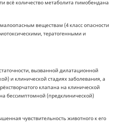
очти всё количество метаболита пимобендана
к малоопасным веществам (4 класс опасности
бриотоксическими, тератогенными и
статочности, вызванной дилатационной
й) и клинической стадиях заболевания, а
трёхстворчатого клапана на клинической
 на бессимптомной (предклинической)
шенная чувствительность животного к его