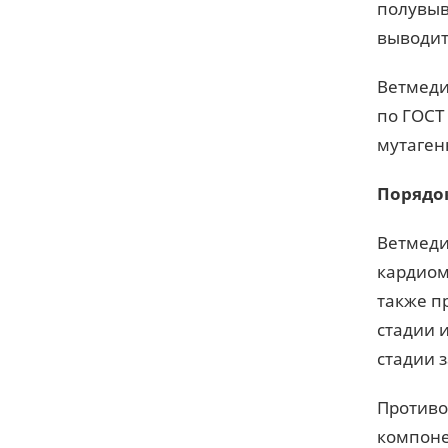
полувыв
выводит
Ветмеди
по ГОСТ
мутаген
Порядо
Ветмеди
кардиом
также п
стадии 
стадии 
Противо
компоне