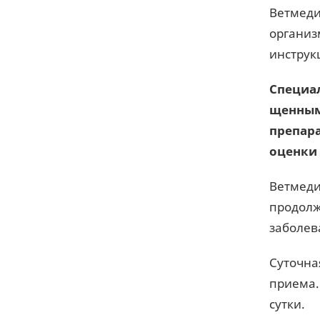
Ветмеди
организ
инструк
Специал
щенным
препар
оценки 
Ветмеди
продолж
заболев
Суточная
приема.
сутки.