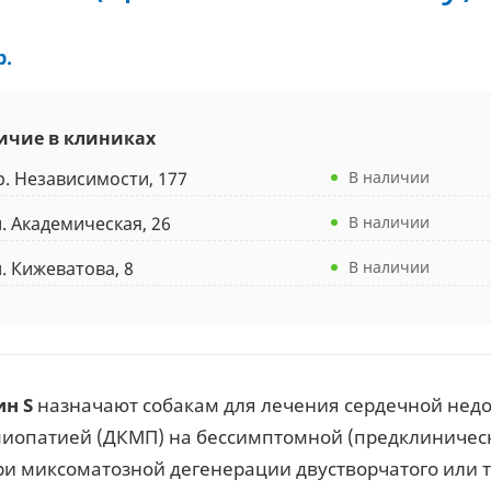
р.
ичие в клиниках
р. Независимости, 177
В наличии
л. Академическая, 26
В наличии
л. Кижеватова, 8
В наличии
н S
назначают собакам для лечения сердечной нед
иопатией (ДКМП) на бессимптомной (предклиническо
ри миксоматозной дегенерации двустворчатого или 