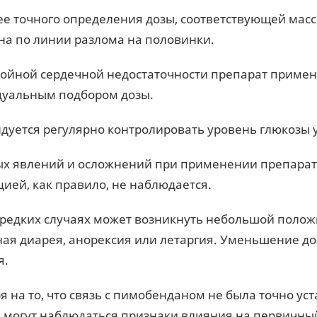
ее точного определения дозы, соответствующей масс
на по линии разлома на половинки.
тойной сердечной недостаточности препарат приме
уальным подбором дозы.
дуется регулярно контролировать уровень глюкозы 
х явлений и осложнений при применении препарата
цией, как правило, не наблюдается.
 редких случаях может возникнуть небольшой полож
ая диарея, анорексия или летаргия. Уменьшение д
я.
я на то, что связь с пимобенданом не была точно уст
 могут наблюдаться признаки влияния на первичный 