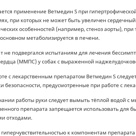
ется применение Ветмедин S при гипертрофическо
иях, при которых не может быть увеличен сердечный
ческих особенностей (например, стеноз аорты), при 
в основном метаболизируется в печени.
т не подвергался испытаниям для лечения бессимп
сердца (ММПС) у собак с выраженной наджелудочков
оте с лекарственным препаратом Ветмедин S следуе
ки безопасности, предусмотренные при работе с ле
чании работы руки следует вымыть тёплой водой с м
венного препарата запрещается использовать для бы
и отходами.
 гиперчувствительностью к компонентам препарата с