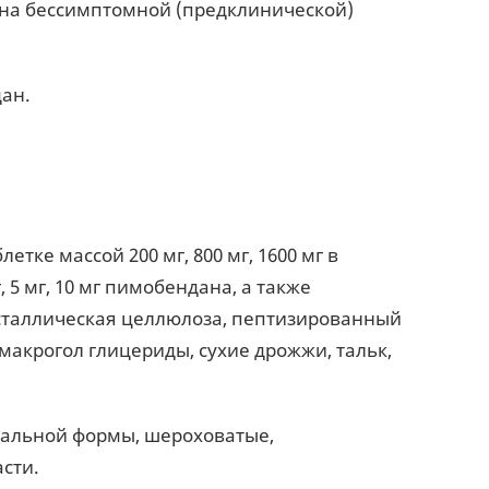
 на бессимптомной (предклинической)
ан.
тке массой 200 мг, 800 мг, 1600 мг в
 5 мг, 10 мг пимобендана, а также
сталлическая целлюлоза, пептизированный
 макрогол глицериды, сухие дрожжи, тальк,
вальной формы, шероховатые,
асти.