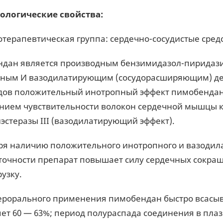
ологические свойства:
терапевтическая группа: сердечно-сосудистые средс
дан является производным бензимидазол-пиридаз
ным И вазодилатирующим (сосудорасширяющим) дей
дов положительный инотропный эффект пимобендан
ием чувствительности волокон сердечной мышцы 
эстеразы III (вазодилатирующий эффект).
ря наличию положительного инотропного и вазодил
точности препарат повышает силу сердечных сокраще
узку.
ерорального применения пимобендан быстро всасыва
ет 60 — 63%; период полураспада соединения в плазм