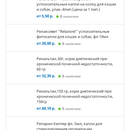
успокоительные капли на холку для кошек
и собак, упак.-4пип.(цена за 1 пип.)
от 5,50 р.
В наличии
Релаксивет "Relaxivet" успокоительные
фитокапли для кошек и собак, фл-10мл
от 20,00 р.
В наличии
Ренальтан, 60г, корм диетический при
хронической почечной недостаточности,
60 гр
от 32,30 р.
В наличии
Ренальтан,150 гр, корм диетический при
хронической почечной недостаточности,
150гр
от 60,10 р.
В наличии
Репарин-Хелпер фл.-5мл, капли для
стимулирования регенерации