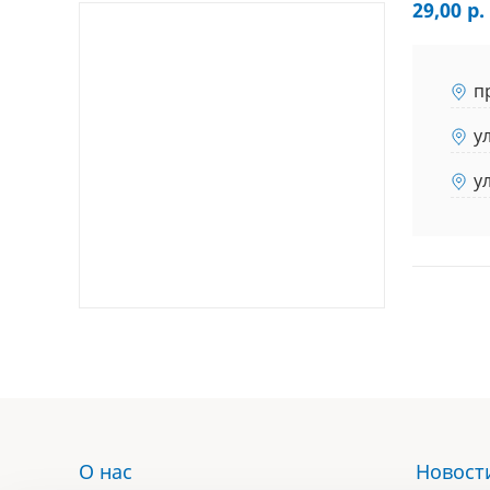
29,00 р.
п
у
у
О нас
Новост