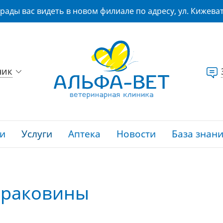
рады вас видеть в новом филиале по адресу, ул. Кижеват
ник
и
Услуги
Аптека
Новости
База знан
 раковины