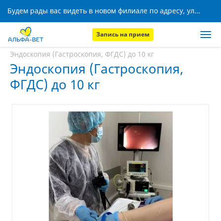
Будем рады вас видеть в новом филиале по адресу, ул. Кижеватова, 8!
Запись на прием
Главная
Услуги
Эндоскопия (Гастроскопия, ФГДС) до 10 кг
Эндоскопия (Гастроскопия,
ФГДС) до 10 кг