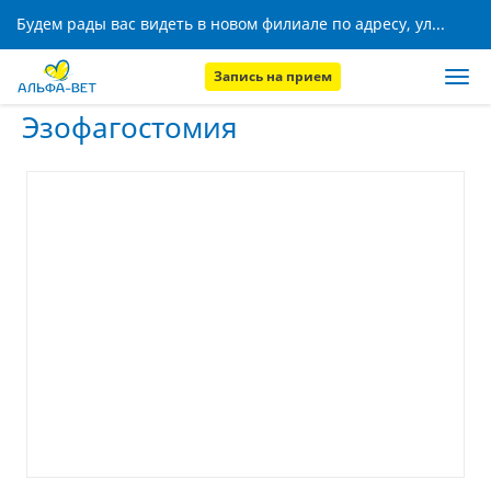
Будем рады вас видеть в новом филиале по адресу, ул. Кижеватова, 8!
Запись на прием
Главная
Услуги
Эзофагостомия
Эзофагостомия