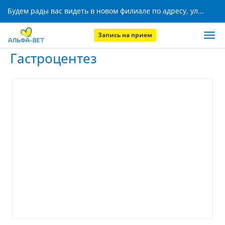
Будем рады вас видеть в новом филиале по адресу, ул. Кижеватова, 8!
Запись на прием
Главная
Услуги
Гастроцентез
Гастроцентез