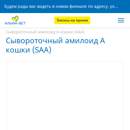
Будем рады вас видеть в новом филиале по адресу, ул. Кижеватова, 8!
Запись на прием
Главная
Услуги
Сывороточный амилоид А кошки (SAA)
Сывороточный амилоид А
кошки (SAA)