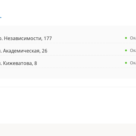
.
р. Независимости, 177
Ок
л. Академическая, 26
Ок
л. Кижеватова, 8
Ок