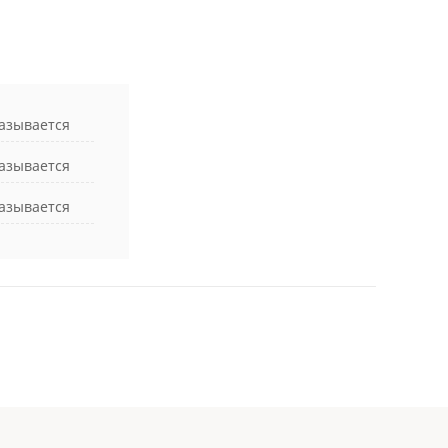
азывается
азывается
азывается