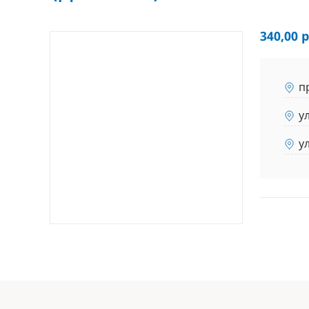
340,00 р
п
у
у