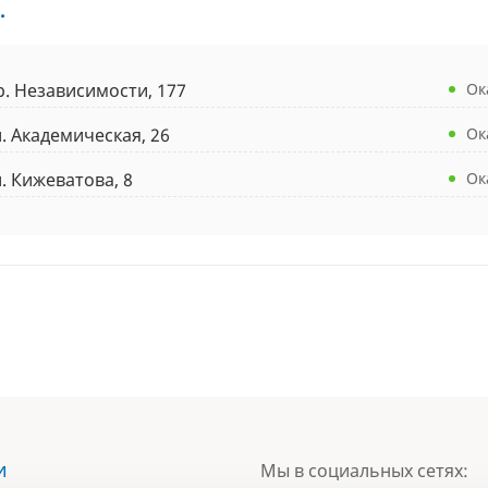
.
р. Независимости, 177
Ок
л. Академическая, 26
Ок
л. Кижеватова, 8
Ок
и
Мы в социальных сетях: