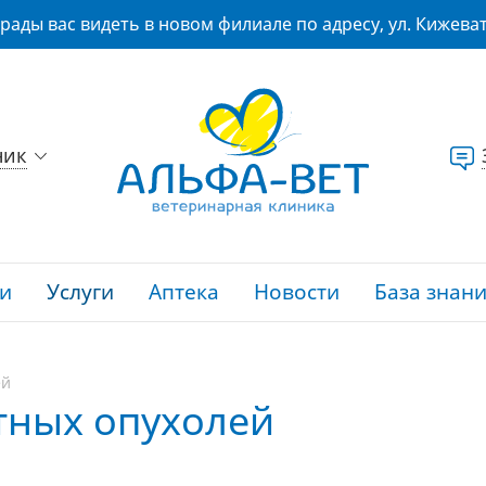
рады вас видеть в новом филиале по адресу, ул. Кижеват
ник
и
Услуги
Аптека
Новости
База знан
ей
тных опухолей