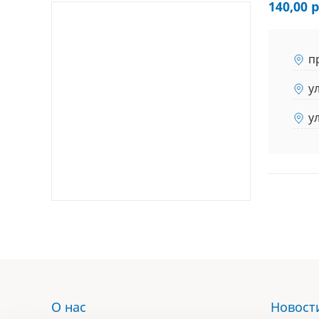
140,00 р
п
у
у
О нас
Новост