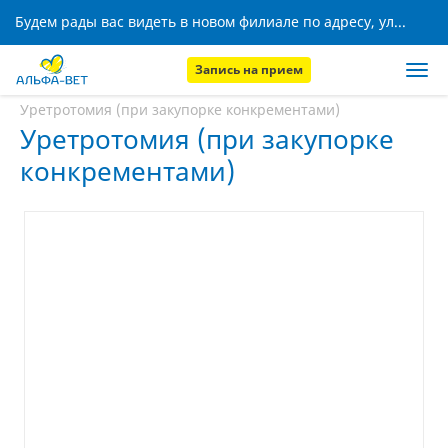
Будем рады вас видеть в новом филиале по адресу, ул. Кижеватова, 8!
Запись на прием
Главная
Услуги
Уретротомия (при закупорке конкрементами)
Уретротомия (при закупорке
конкрементами)