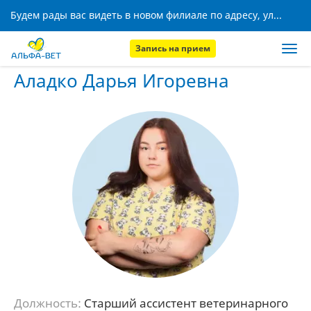
Будем рады вас видеть в новом филиале по адресу, ул. Кижеватова, 8!
Запись на прием
Главная
Наши сотрудники
Аладко Дарья Игоревна
Аладко Дарья Игоревна
Должность:
Старший ассистент ветеринарного