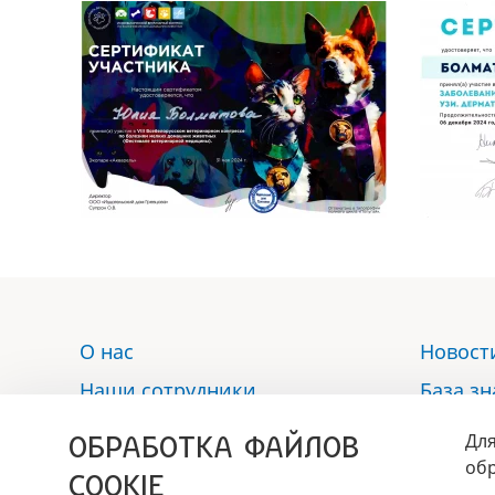
О нас
Новост
Наши сотрудники
База з
Услуги
Отзыв
ОБРАБОТКА ФАЙЛОВ
Для
Аптека
Контак
обр
COOKIE