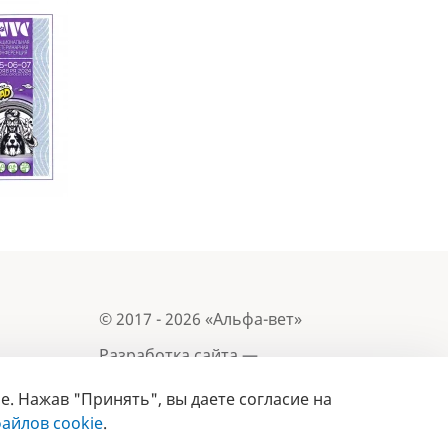
© 2017 - 2026 «Альфа-вет»
Разработка сайта —
e. Нажав "Принять", вы даете согласие на
Лицензия № 02150/1874, УНП 190845301
Информация, представленная на сайте, носит
айлов cookie
.
- 2019
справочный характер и не является публичной