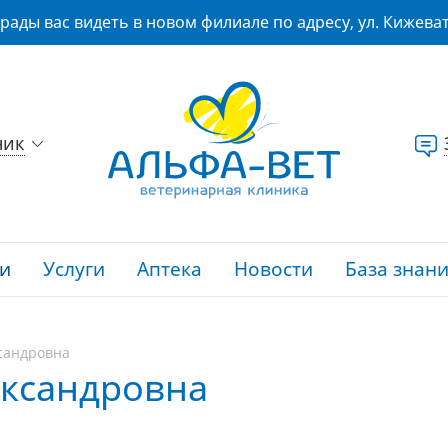
рады вас видеть в новом филиале по адресу, ул. Кижеват
ник
и
Услуги
Аптека
Новости
База знан
сандровна
ксандровна