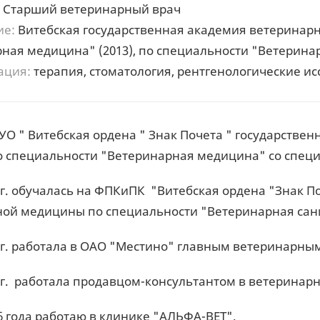
Старший ветеринарный врач
ие:
Витебская государственная академия ветеринар
ная медицина" (2013), по специальности "Ветеринар
ация:
терапия, стоматология, рентгенологические и
УО " Витебская ордена " Знак Почета " государств
по специальности "Ветеринарная медицина" со спе
5 гг. обучалась на ФПКиПК "Витебская ордена "Знак 
ой медицины по специальности "Ветеринарная сани
5 гг. работала в ОАО "Местино" главным ветеринарн
6 гг. работала продавцом-консультантом в ветерина
6 года работаю в клинике "АЛЬФА-ВЕТ".