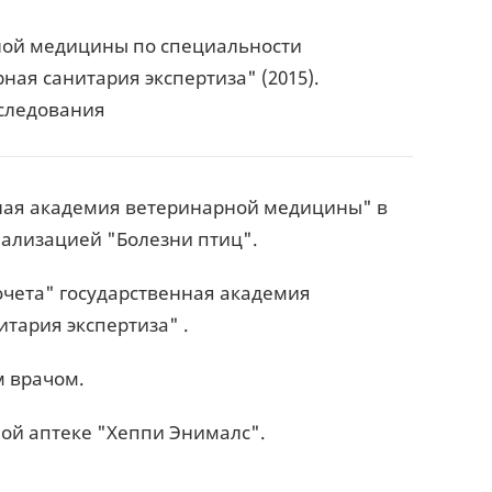
ной медицины по специальности
ная санитария экспертиза" (2015).
сследования
енная академия ветеринарной медицины" в
циализацией "Болезни птиц".
Почета" государственная академия
тария экспертиза" .
ым врачом.
рной аптеке "Хеппи Энималс".