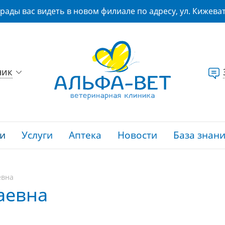
рады вас видеть в новом филиале по адресу, ул. Кижеват
ник
и
Услуги
Аптека
Новости
База знан
евна
аевна