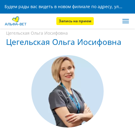
Будем рады вас видеть в новом филиале по адресу, ул. Кижеватова, 8!
Запись на прием
Главная
Наши сотрудники
Цегельская Ольга Иосифовна
Цегельская Ольга Иосифовна