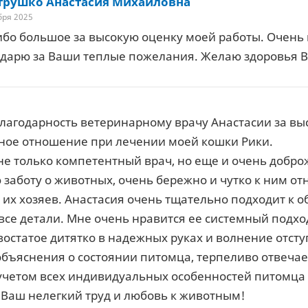
рушко Анастасия Михайловна
бря 2025
бо большое за высокую оценку моей работы. Очень 
дарю за Ваши теплые пожелания. Желаю здоровья Ва
агодарность ветеринарному врачу Анастасии за выс
ное отношение при лечении моей кошки Рики.
не только компетентный врач, но еще и очень добр
заботу о животных, очень бережно и чутко к ним отн
их хозяев. Анастасия очень тщательно подходит к о
все детали. Мне очень нравится ее системный подход
остатое дитятко в надежных руках и волнение отступ
бъяснения о состоянии питомца, терпеливо отвечае
учетом всех индивидуальных особенностей питомца 
 Ваш нелегкий труд и любовь к животным!