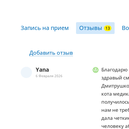
Запись на прием
Отзывы
Во
Добавить отзыв
Yana
Благодарю 
6 Февраля 2026
здравый см
Дмитрушко 
кота медик
получилось
нам не тре
дала четки
человеку а