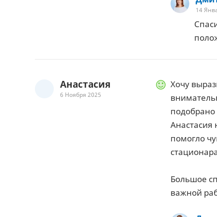
14 Янв
Спаси
поло
Анастасия
Хочу выраз
6 Ноября 2025
внимательн
подобрано 
Анастасия 
помогло чу
стационара
Большое сп
важной раб