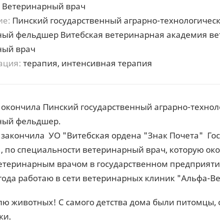
Ветеринарный врач
ие:
Пинский государственный аграрно-технологическ
ый фельдшер Витебская ветеринарная академия ве
ный врач
ация:
терапия, интенсивная терапия
окончила Пинский государственный аграрно-технол
ный фельдшер.
закончила
УО "Витебская ордена "Знак Почета" Го
 по специальности ветеринарный врач, которую ок
етеринарным врачом в государственном предприятии
года работаю в сети ветеринарных клиник "Альфа-В
ю животных! С самого детства дома были питомцы, о
ки.