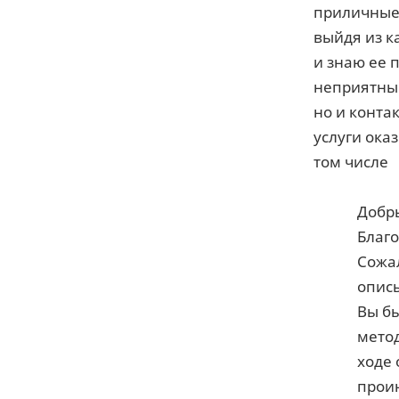
приличные 
выйдя из ка
и знаю ее 
неприятный
но и конта
услуги ока
том числе
Добр
Благо
Сожал
описы
Вы бы
метод
ходе
проин