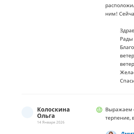
расположил
ним! Сейча
Здрав
Рады 
Благо
ветер
вете
Желае
Спаси
Колоскина
Выражаем 
Ольга
терпение, 
14 Января 2026
Дмит