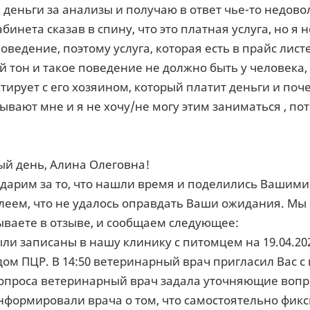
деньги за анализы и получаю в ответ чье-то недово
бинета сказав в спину, что это платная услуга, но я 
поведение, поэтому услуга, которая есть в прайс лис
 тон и такое поведение не должно быть у человека,
ктирует с его хозяином, который платит деньги и по
зывают мне и я не хочу/не могу этим заниматься , по
ый день, Алина Олеговна!
дарим за то, что нашли время и поделились Вашими
еем, что не удалось оправдать Ваши ожидания. Мы 
ваете в отзыве, и сообщаем следующее:
ли записаны в нашу клинику с питомцем на 19.04.20
ом ПЦР. В 14:50 ветеринарный врач пригласил Вас 
 опроса ветеринарный врач задала уточняющие вопр
формировали врача о том, что самостоятельно фикси