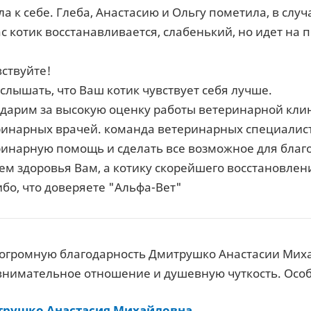
а к себе. Глеба, Анастасию и Ольгу пометила, в случ
с котик восстанавливается, слабенький, но идет на 
ствуйте!
слышать, что Ваш котик чувствует себя лучше.
дарим за высокую оценку работы ветеринарной клин
инарных врачей. команда ветеринарных специалист
ринарную помощь и сделать все возможное для бла
м здоровья Вам, а котику скорейшего восстановлен
бо, что доверяете "Альфа-Вет"
огромную благодарность Дмитрушко Анастасии Миха
внимательное отношение и душевную чуткость. Осо
рушко Анастасия Михайловна