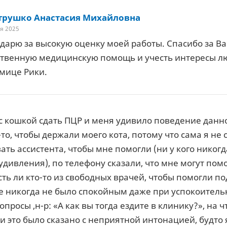
рушко Анастасия Михайловна
я 2025
дарю за высокую оценку моей работы. Спасибо за Ва
ственную медицинскую помощь и учесть интересы л
мице Рики.
 с кошкой сдать ПЦР и меня удивило поведение данно
-то, чтобы держали моего кота, потому что сама я не
ать ассистента, чтобы мне помогли (ни у кого никогд
дивления), по телефону сказали, что мне могут помоч
сть ли кто-то из свободных врачей, чтобы помогли п
 никогда не было спокойным даже при успокоительн
просы ,н-р: «А как вы тогда ездите в клинику?», на ч
 и это было сказано с неприятной интонацией, будто я