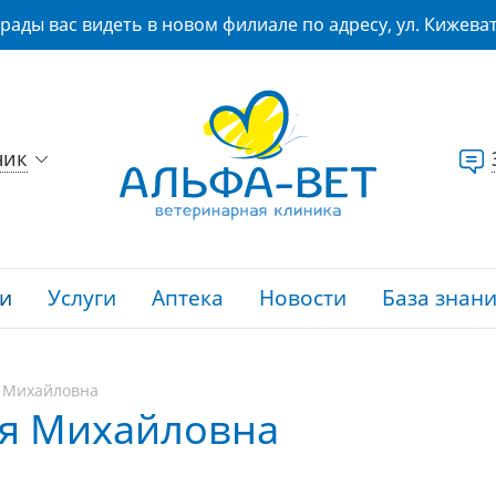
рады вас видеть в новом филиале по адресу, ул. Кижеват
ник
и
Услуги
Аптека
Новости
База знан
 Михайловна
ия Михайловна