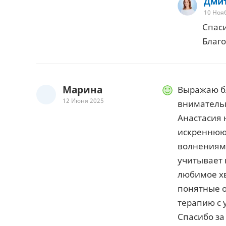
Дмит
10 Ноя
Спаси
Благо
Марина
Выражаю бл
12 Июня 2025
вниматель
Анастасия 
искреннюю 
волнениям 
учитывает 
любимое хв
понятные о
терапию с 
Спасибо за