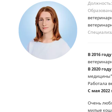
Должность:
Образован
ветеринарн
ветеринар
Специализ
В
2016 году
ветеринар
В 2020 году
медицины",
Работала в
С
мая 2022
Очень любл
милые кош