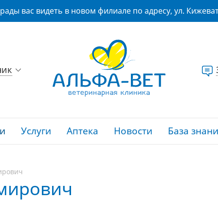
рады вас видеть в новом филиале по адресу, ул. Кижеват
ник
и
Услуги
Аптека
Новости
База знан
ирович
имирович