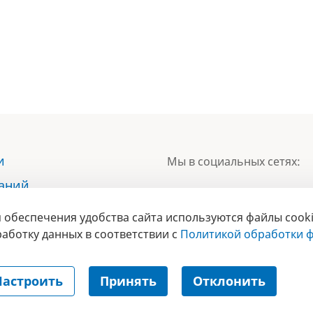
и
Мы в социальных сетях:
наний
ы
 обеспечения удобства сайта используются файлы cooki
БРЕНД
ты
аботку данных в соответствии с
Политикой обработки ф
ГОДА 2017 
Настроить
Принять
Отклонить