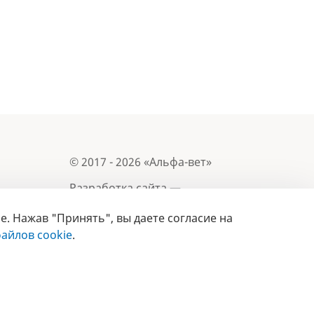
© 2017 - 2026 «Альфа-вет»
Разработка сайта —
e. Нажав "Принять", вы даете согласие на
Лицензия № 02150/1874, УНП 190845301
айлов cookie
.
Информация, представленная на сайте, носит
- 2019
справочный характер и не является публичной
офертой.