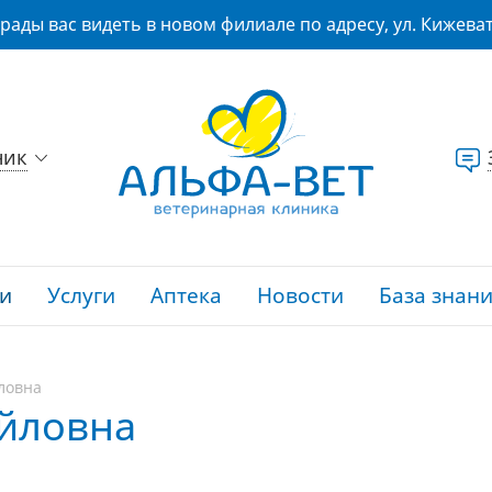
рады вас видеть в новом филиале по адресу, ул. Кижеват
ник
и
Услуги
Аптека
Новости
База знан
ловна
йловна