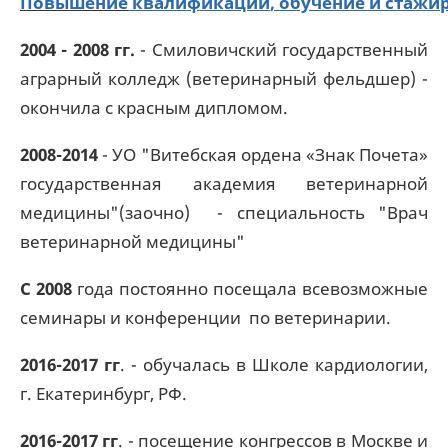
Повышение
квалификации
,
обучение
и
стажи
2004 - 2008 гг.
- Смиловичский государственный
аграрный колледж (ветеринарный фельдшер) -
окончила с красным дипломом.
2008-2014
- УО "Витебская ордена «Знак Почета»
государственная академия ветеринарной
медицины"(заочно) - специальность "Врач
ветеринарной медицины"
С 2008
года постоянно посещала всевозможные
семинары и конференции по ветеринарии.
2016-2017 гг
. - обучалась в Школе кардиологии,
г. Екатеринбург, РФ.
2016-2017 гг
. - посещение конгрессов в Москве и