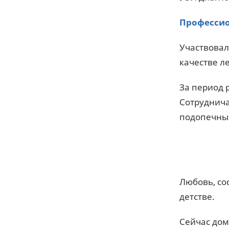
Профессио
Участвовал
качестве л
За период 
Сотруднича
подопечны
Любовь, со
детстве.
Сейчас дома