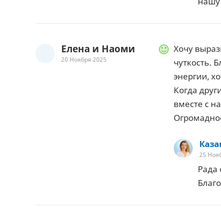
нашу
Елена и Наоми
Хочу выраз
20 Ноября 2025
чуткость. 
энергии, х
Когда друг
вместе с н
Огромадно
Каза
25 Ноя
Рада 
Благо