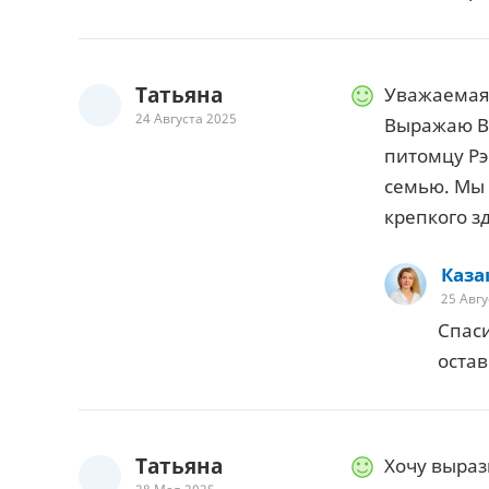
Татьяна
Уважаемая
24 Августа 2025
Выражаю В
питомцу Рэ
семью. Мы 
крепкого з
Каза
25 Авгу
Спаси
остав
Татьяна
Хочу выраз