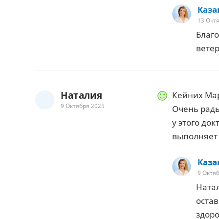
Каза
13 Окт
Благо
вете
Наталия
Кейних Мар
9 Октября 2025
Очень рады
у этого до
выполняет 
Каза
9 Октя
Натал
остав
здоро