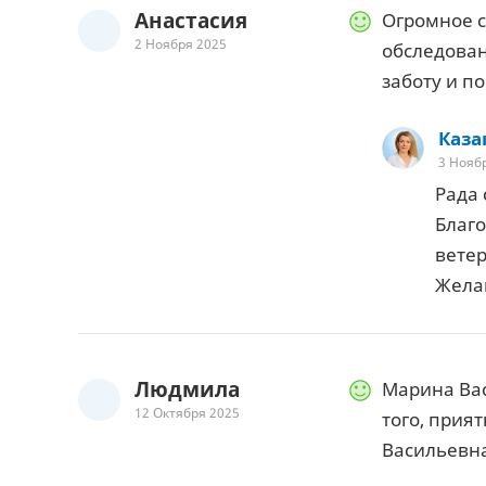
Анастасия
Огромное с
2 Ноября 2025
обследован
заботу и п
Каза
3 Нояб
Рада 
Благо
вете
Жела
Людмила
Марина Вас
12 Октября 2025
того, прия
Васильевн