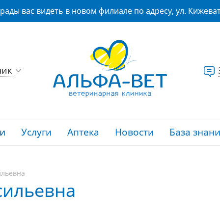
рады вас видеть в новом филиале по адресу, ул. Кижеват
ник
и
Услуги
Аптека
Новости
База знан
ильевна
сильевна