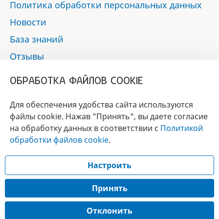
Политика обработки персональных данных
Новости
База знаний
Отзывы
Контакты
ОБРАБОТКА ФАЙЛОВ COOKIE
Мы в социальных сетях:
Для обеспечения удобства сайта используются
файлы cookie. Нажав "Принять", вы даете согласие
на обработку данных в соответствии с
Политикой
БРЕНД
обработки файлов cookie
.
ГОДА 2017 - 2019
Настроить
© 2017 - 2026 «Альфа-вет»
Разработка сайта —
Принять
Лицензия № 02150/1874, УНП 190845301
Отклонить
Информация, представленная на сайте, носит справочный характер и не