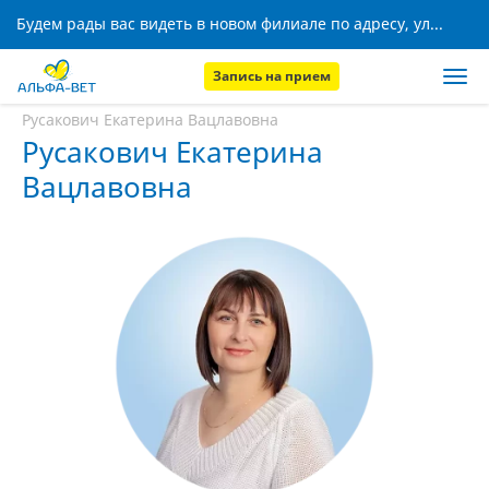
Будем рады вас видеть в новом филиале по адресу, ул. Кижеватова, 8!
Запись на прием
Главная
Наши сотрудники
Русакович Екатерина Вацлавовна
Русакович Екатерина
Вацлавовна