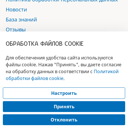
Новости
База знаний
Отзывы
Контакты
ОБРАБОТКА ФАЙЛОВ COOKIE
Мы в социальных сетях:
Для обеспечения удобства сайта используются
файлы cookie. Нажав "Принять", вы даете согласие
на обработку данных в соответствии с
Политикой
БРЕНД
обработки файлов cookie
.
ГОДА 2017 - 2019
Настроить
© 2017 - 2026 «Альфа-вет»
Разработка сайта —
Принять
Лицензия № 02150/1874, УНП 190845301
Отклонить
Информация, представленная на сайте, носит справочный характер и не
является публичной офертой.