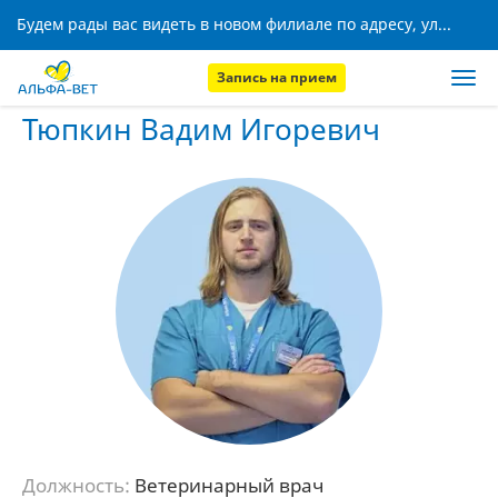
Будем рады вас видеть в новом филиале по адресу, ул. Кижеватова, 8!
Запись на прием
Главная
Наши сотрудники
Тюпкин Вадим Игоревич
Тюпкин Вадим Игоревич
Должность:
Ветеринарный врач