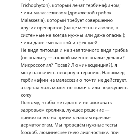
Trichophyton), который лечат тербинафином;
• или малассезиозом (дрожжевой грибок
Malassezia), который требует совершенно
других препаратов (чаще местных азолов, а
системные не всегда нужны или даже опасны);
• или даже смешанной инфекцией.
Не видя питомца и не зная точного вида грибка
(по анализу — а какой именно анализ делали?
Микроскопия? Посев? Люминесценция?), я
могу назначить неверную терапию. Например,
тербинафин на малассезию почти не действует,
а серная мазь может не помочь или пересушить
кожу.
Поэтому, чтобы не гадать и не рисковать
здоровьем кролика, лучшее решение —
привезти его на приём к нашим врачам-
дерматологам. Мы проведём нужные тесты
(соскоб, люминесцентную диагностику, при