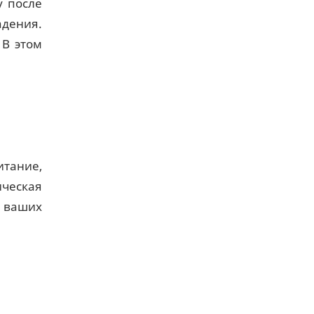
у после
адения.
 В этом
итание,
ическая
 ваших