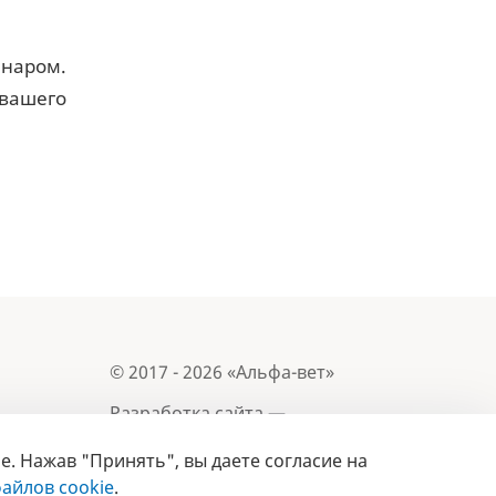
наром.
вашего
© 2017 - 2026 «Альфа-вет»
Разработка сайта —
e. Нажав "Принять", вы даете согласие на
Лицензия № 02150/1874, УНП 190845301
айлов cookie
.
Информация, представленная на сайте, носит
- 2019