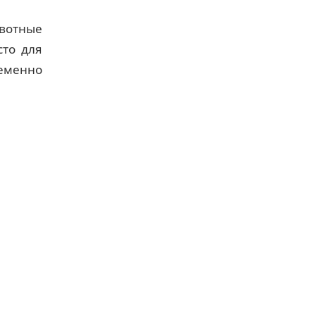
ивотные
сто для
ременно