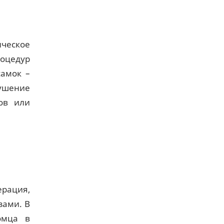
ическое
оцедур
самок –
рушение
ов или
рация,
зами. В
омца в