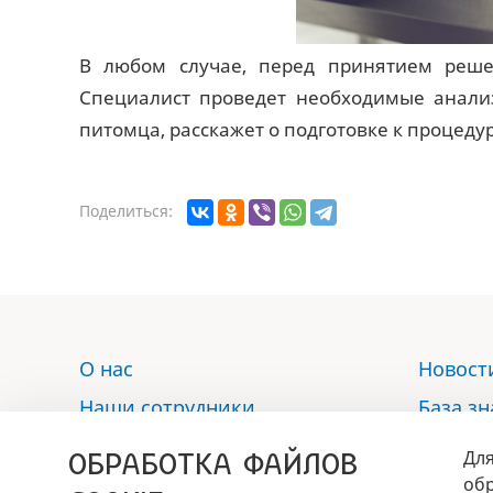
В любом случае, перед принятием решен
Специалист проведет необходимые анали
питомца, расскажет о подготовке к процеду
Поделиться:
О нас
Новост
Наши сотрудники
База з
Услуги
Отзыв
ОБРАБОТКА ФАЙЛОВ
Для
Аптека
Контак
обр