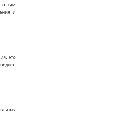
 за ним
дения и
ия, это
водить
альных