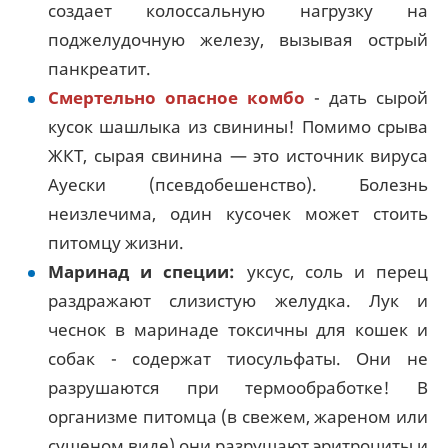
создает колоссальную нагрузку на
поджелудочную железу, вызывая острый
панкреатит.
Смертельно опасное комбо
- дать сырой
кусок шашлыка из свинины! Помимо срыва
ЖКТ, сырая свинина — это источник вируса
Ауески (псевдобешенство). Болезнь
неизлечима, один кусочек может стоить
питомцу жизни.
Маринад и специи:
уксус, соль и перец
раздражают слизистую желудка. Лук и
чеснок в маринаде токсичны для кошек и
собак - содержат тиосульфаты. Они не
разрушаются при термообработке! В
организме питомца (в свежем, жареном или
сушеном виде) они разрушают эритроциты и