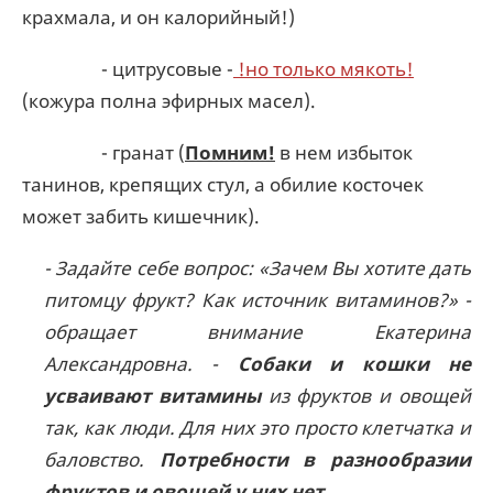
крахмала, и он калорийный!)
- цитрусовые -
!но только мякоть!
(кожура полна эфирных масел).
- гранат (
Помним!
в нем избыток
танинов, крепящих стул, а обилие косточек
может забить кишечник).
- Задайте себе вопрос: «Зачем Вы хотите дать
питомцу фрукт? Как источник витаминов?» -
обращает внимание Екатерина
Александровна. -
Собаки и кошки не
усваивают витамины
из фруктов и овощей
так, как люди. Для них это просто клетчатка и
баловство.
Потребности в разнообразии
фруктов и овощей у них нет
.