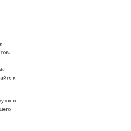
к
тов.
вы
пайте к
рузок и
ашего