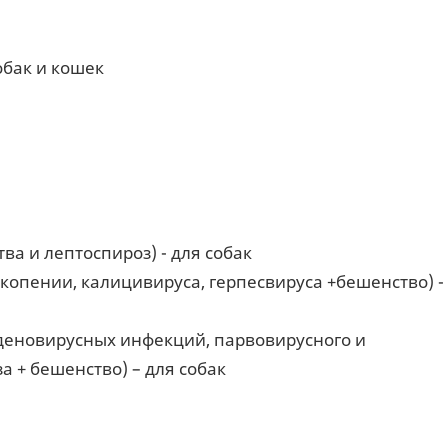
обак и кошек
ва и лептоспироз) - для собак
опении, калицивируса, герпесвируса +бешенство) -
деновирусных инфекций, парвовирусного и
а + бешенство) – для собак