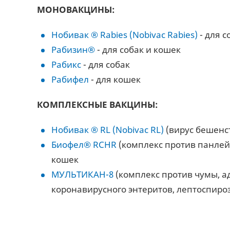
МОНОВАКЦИНЫ:
Нобивак ® Rabies (Nobivaс Rabies)
- для с
Рабизин®
- для собак и кошек
Рабикс
- для собак
Рабифел
- для кошек
КОМПЛЕКСНЫЕ ВАКЦИНЫ:
Нобивак ® RL (Nobivaс RL)
(вирус бешенст
Биофел® RCHR
(комплекс против панлейк
кошек
МУЛЬТИКАН-8
(комплекс против чумы, а
коронавирусного энтеритов, лептоспироз