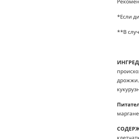
Рекомен
*Если д
**В слу
ИНГРЕД
происхо
дрожжи.
кукуруз
Питате
марганец
СОДЕРЖ
клетчатк