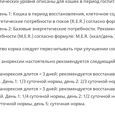
етических уровня описаны для кошек в период госпи
ень 1: Кошка в период восстановления, клеточное 
етические потребности в покое (R.E.R.) согласно форм
ень 2: Базовые энергетические потребности. Рекоме
бности (M.E.R.) согласно формуле: M.E.R. (ккал/день )
тво корма следует пересчитывать при улучшении со
е анорексии настоятельно рекомендуется следующи
 анорексия длится < 3 дней: рекомендуется восстана
. День 1: 1/3 суточной нормы, день 2: 2/3 суточной н
 анорексия длится > 3 дней: рекомендуется восстана
й. День 1: 1/4 суточной нормы, день 2: 1/2 суточной 
суточной нормы, день 5: суточная норма.