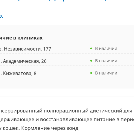
р.
ичие в клиниках
р. Независимости, 177
В наличии
л. Академическая, 26
В наличии
л. Кижеватова, 8
В наличии
нсервированный полнорационный диетический для 
держивающее и восстанавливающее питание в пери
у кошек. Кормление через зонд