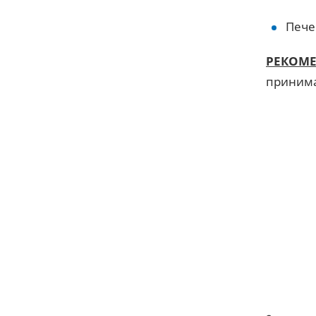
Пече
РЕКОМ
принима