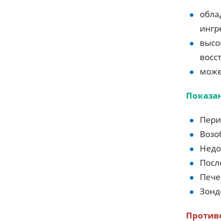
обла
ингр
высо
восс
може
Показа
Пери
Возо
Недо
Посл
Пече
Зонд
Против