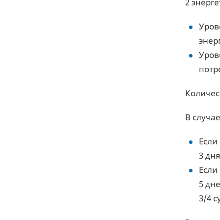
2 энерг
Уров
энерг
Уров
потре
Количес
В случа
Если
3 дня
Если
5 дне
3/4 