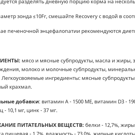
дуется разделять дневную порцию корма на неско
иаметр зонда ≤10Fr, смешайте Recovery с водой в соо
чае печеночной энцефалопатии рекомендуются диеты 
ИЕНТЫ:
мясо и мясные субпродукты, масла и жиры, 
ждения, молоко и молочные субпродукты, минеральн
 Легкоусвояемые ингредиенты: мясные субпродукты (
ный крахмал.
льные добавки
: витамин A - 1500 ME, витамин D3 - 190 
 - 10,1 мг, цинк - 37 мг.
АНИЕ ПИТАТЕЛЬНЫХ ВЕЩЕСТВ:
белки - 12,7%, жиры
а пищевая - 1,7%, влажность - 73,0%, жирные кислоты