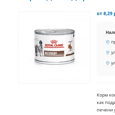
от 8,29 
Нал
п
у
у
Корм ко
как под
печени 