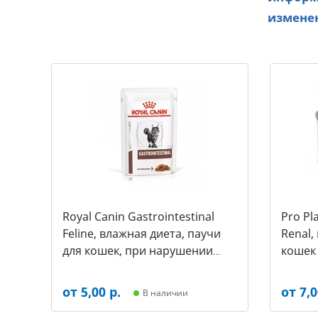
изменен
Royal Canin Gastrointestinal
Pro Pl
Feline, влажная диета, паучи
Renal,
для кошек, при нарушении
кошек 
пищеварения (85 г.)
195 гр
(1уп*12шт) (3557)
от 5,00 р.
от 7,0
В наличии