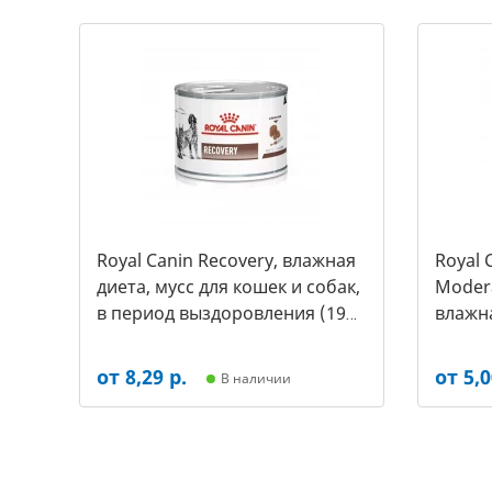
Royal Canin Recovery, влажная
Royal 
диета, мусс для кошек и собак,
Modera
в период выздоровления (195
влажна
г.)(арт.-7717)
кошек,
пищева
от 8,29 р.
от 5,0
В наличии