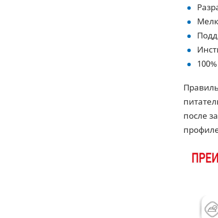
Разр
Мелк
Подд
Инст
100%
Правиль
питател
после з
профиле