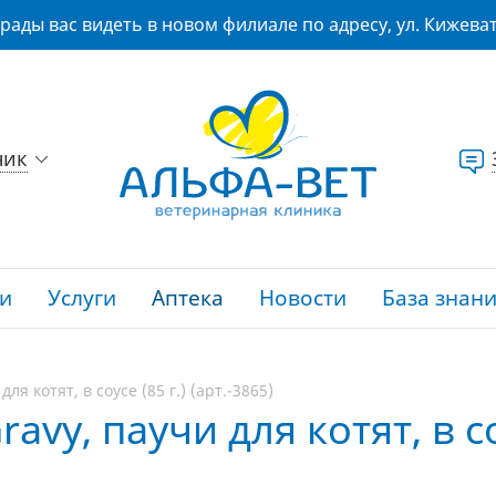
рады вас видеть в новом филиале по адресу, ул. Кижеват
ник
и
Услуги
Аптека
Новости
База знан
для котят, в соусе (85 г.) (арт.-3865)
Gravy, паучи для котят, в со