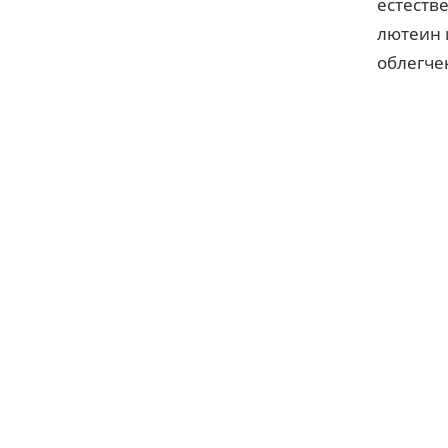
естеств
лютеин 
облегче