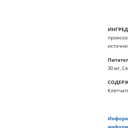
ИНГРЕД
происхо
источни
Питате
30 мг, Ce
СОДЕРЖ
Клетчатк
Информа
информа