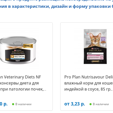
ия в характеристики, дизайн и форму упаковки 
an Veterinary Diets NF
Pro Plan Nutrisavour Deli
 консервы диета для
влажный корм для кошек
при патологии почек,
индейкой в соусе, 85 гр.
.(арт.-0511 и 3072)
(арт.-6619)
0 р.
от 3,23 р.
В наличии
В наличии