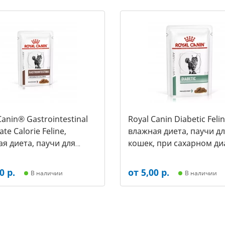
Canin® Gastrointestinal
Royal Canin Diabetic Felin
te Calorie Feline,
влажная диета, паучи д
я диета, паучи для
кошек, при сахарном ди
 при расстройствах
в соусе, 85 гр(1уп*12шт)
рения, в соусе (85 г.)
0 р.
от 5,00 р.
В наличии
В наличии