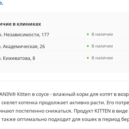
р.
ичие в клиниках
р. Независимости, 177
В наличии
л. Академическая, 26
В наличии
л. Кижеватова, 8
В наличии
NIN® Kitten в соусе - влажный корм для котят в возра
 скелет котенка продолжает активно расти. Его потр
нают постепенно снижаться. Продукт KITTEN в виде ме
 также оптимально подходит для кошек в период бе