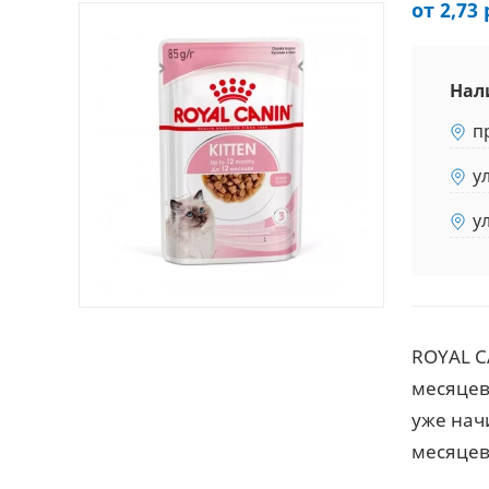
от 2,73 
Нал
п
у
у
ROYAL CA
месяцев
уже начи
месяцев