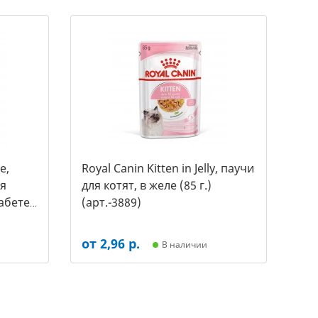
e,
Royal Canin Kitten in Jelly, паучи
ля
для котят, в желе (85 г.)
абете,
(арт.-3889)
(1980)
от 2,96 р.
В наличии