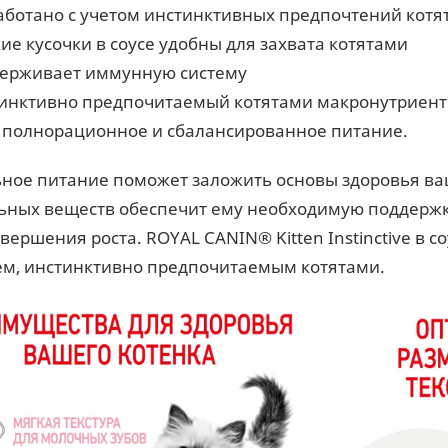
аботано с учетом инстинктивных предпочтений котя
ие кусочки в соусе удобны для захвата котятами
ерживает иммунную систему
инктивно предпочитаемый котятами макронутриен
 полнорационное и сбалансированное питание.
ное питание поможет заложить основы здоровья ва
ьных веществ обеспечит ему необходимую поддержку
авершения роста. ROYAL CANIN® Kitten Instinctive в
м, инстинктивно предпочитаемым котятами.