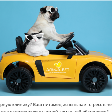
рную клинику? Ваш питомец испытывает стресс в не
имца осматривали в уютной домашней обстановке?