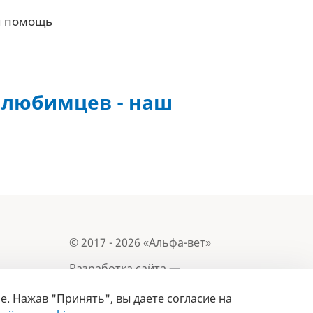
я помощь
 любимцев - наш
© 2017 - 2026 «Альфа-вет»
Разработка сайта —
e. Нажав "Принять", вы даете согласие на
Лицензия № 02150/1874, УНП 190845301
Информация, представленная на сайте, носит