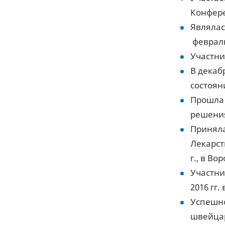
Конфере
Являлас
февраль 
Участни
В декаб
состоян
Прошла 
решения
Приняла
Лекарст
г., в Во
Участни
2016 гг.
Успешно
швейцар