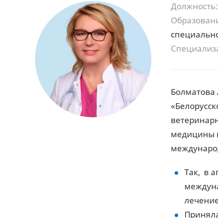
Должность:
Образован
специально
Специализ
Болматова
«Белорусск
ветеринарн
медицины п
международ
Так, в 
междуна
лечение
Приняла