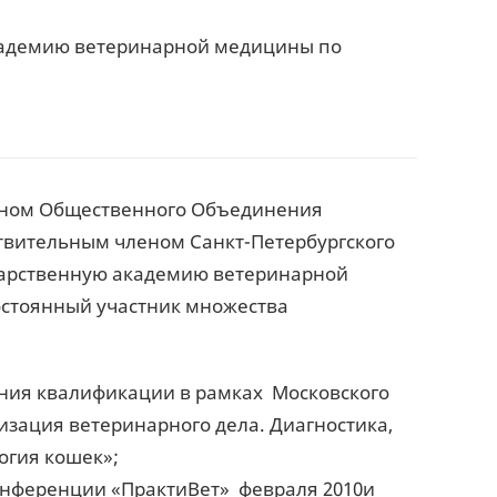
академию ветеринарной медицины по
еном Общественного Объединения
йствительным членом Санкт-Петербургского
ударственную академию ветеринарной
остоянный участник множества
ышения квалификации в рамках Московского
зация ветеринарного дела. Диагностика,
огия кошек»;
онференции «ПрактиВет» февраля 2010и