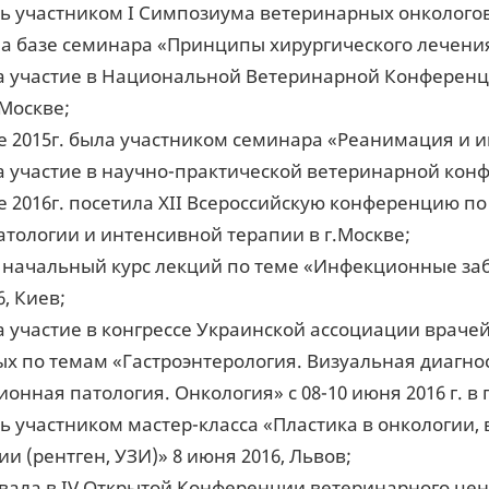
ь участником I Симпозиума ветеринарных онкологов в
на базе семинара «Принципы хирургического лечени
 участие в Национальной Ветеринарной Конференции 
 Москве;
е 2015г. была участником семинара «Реанимация и и
 участие в научно-практической ветеринарной конф
е 2016г. посетила XII Всероссийскую конференцию п
тологии и интенсивной терапии в г.Москве;
начальный курс лекций по теме «Инфекционные заб
, Киев;
 участие в конгрессе Украинской ассоциации врач
х по темам «Гастроэнтерология. Визуальная диагно
онная патология. Онкология» с 08-10 июня 2016 г. в г
ь участником мастер-класса «Пластика в онкологии,
ии (рентген, УЗИ)» 8 июня 2016, Львов;
вала в IV Открытой Конференции ветеринарного цент