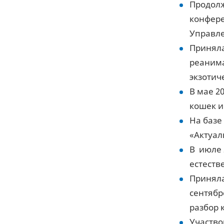
Продолж
конфере
Управле
Приняла
реанима
экзотич
В мае 2
кошек и
На базе
«Актуал
В июле 
естестве
Приняла
сентябр
разбор 
Участво