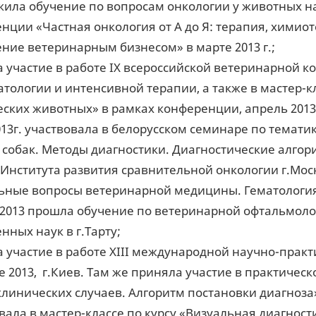
ила обучение по вопросам онкологии у животных н
нции «Частная онкология от А до Я: терапия, химиот
ние ветеринарным бизнесом» в марте 2013 г.;
 участие в работе IX всероссийской ветеринарной к
тологии и интенсивной терапии, а также в мастер-к
еских животных» в рамках конференции, апрель 2013г
013г. участвовала в белорусском семинаре по тема
 собак. Методы диагностики. Диагностические алго
 Института развития сравнительной онкологии г.Мо
ьные вопросы ветеринарной медицины. Гематология»
2013 прошла обучение по ветеринарной офтальмолог
нных наук в г.Тарту;
 участие в работе XIII международной научно-прак
е 2013, г.Киев. Там же приняла участие в практичес
клинических случаев. Алгоритм постановки диагноза
вала в мастер-классе по курсу «Визуальная диагно