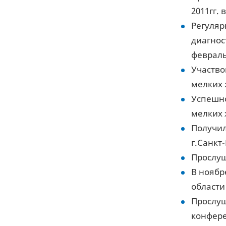
2011гг. 
Регуляр
диагнос
февраль
Участво
мелких 
Успешно
мелких 
Получил
г.Санкт-
Прослуш
В ноябр
области
Прослуш
конфере