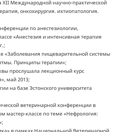
а XII Международной научно-практической
ерапия, онкохирургия. ихтиопатология.
онференции по анестезиологии,
лассе «Анестезия и интенсивная терапия
.;
тике «Заболевания пищеварительной системы
ритмы. Принципы терапии»;
сквы прослушала лекционный курс
, май 2013;
ии на базе Эстонского университета
тической ветеринарной конференции в
ком мастер-классе по теме «Нефрология:
»;
стика» в рамках Национальной Ветеринарной