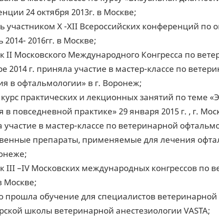
нции 24 октября 2013г. в Москве;
ь участником X -XII Всероссийских конференций по
2014- 2016гг. в Москве;
к II Московского Международного Конгресса по вете
ре 2014 г. приняла участие в мастер-классе по вет
ия в офтальмологии» в г. Воронеж;
курс практических и лекционных занятий по теме «Э
 в повседневной практике» 29 января 2015 г. , г. Мос
 участие в мастер-классе по ветеринарной офтальм
венные препараты, применяемые для лечения офтал
ронеже;
к III –IV Московских международных конгрессов по 
 в Москве;
 прошла обучение для специалистов ветеринарной ан
ской школы ветеринарной анестезиологии VASTA;