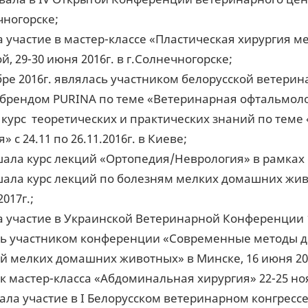
чногорске;
 участие в мастер-классе «Пластическая хирургия 
й, 29-30 июня 2016г. в г.Солнечногорске;
бре 2016г. являлась участником белорусской ветери
брендом PURINA по теме «Ветеринарная офтальмоло
курс теоретических и практических знаний по теме
» с 24.11 по 26.11.2016г. в Киеве;
ала курс лекций «Ортопедия/Неврология» в рамках с
ала курс лекций по болезням мелких домашних жив
017г.;
 участие в Украинской Ветеринарной Конференции 15
ь участником конференции «Современные методы д
й мелких домашних животных» в Минске, 16 июня 201
к мастер-класса «Абдоминальная хирургия» 22-25 ноя
ла участие в I Белорусском ветеринарном конгрес