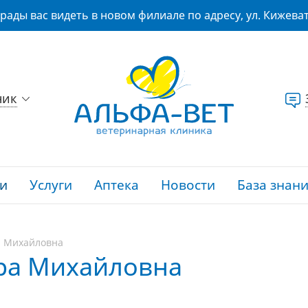
рады вас видеть в новом филиале по адресу, ул. Кижеват
ник
и
Услуги
Аптека
Новости
База знан
а Михайловна
ра Михайловна