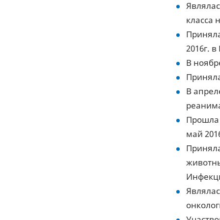
Являлас
класса 
Приняла
2016г. в
В ноябр
Приняла
В апрел
реанима
Прошла 
май 2016
Приняла
животны
Инфекци
Являлас
онколог
Участво