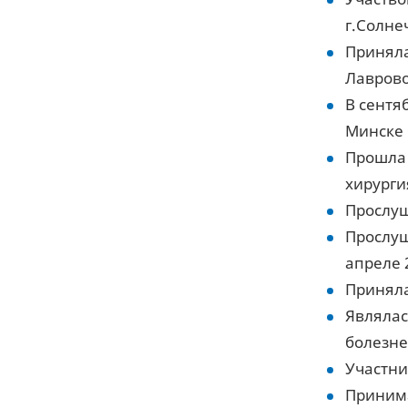
г.Солне
Приняла
Лаврово
В сентя
Минске 
Прошла 
хирургия
Прослуш
Прослуш
апреле 2
Приняла
Являлас
болезне
Участни
Принима